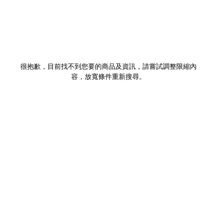
很抱歉，目前找不到您要的商品及資訊，請嘗試調整限縮內
容，放寬條件重新搜尋。