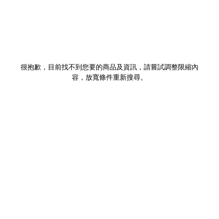
很抱歉，目前找不到您要的商品及資訊，請嘗試調整限縮內
容，放寬條件重新搜尋。