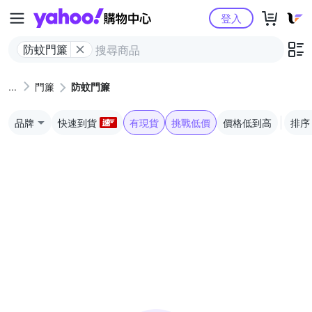
Yahoo購物中心
登入
防蚊門簾
門簾
防蚊門簾
品牌
快速到貨
有現貨
挑戰低價
價格低到高
排序