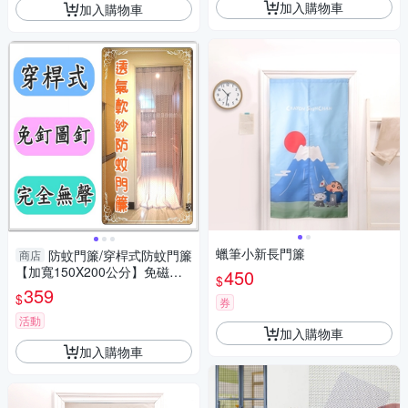
加入購物車
加入購物車
蠟筆小新長門簾
防蚊門簾/穿桿式防蚊門簾
商店
【加寬150X200公分】免磁條/
450
$
免圖釘/完全無聲音/台灣製【老
359
$
券
婆當家】
活動
加入購物車
加入購物車