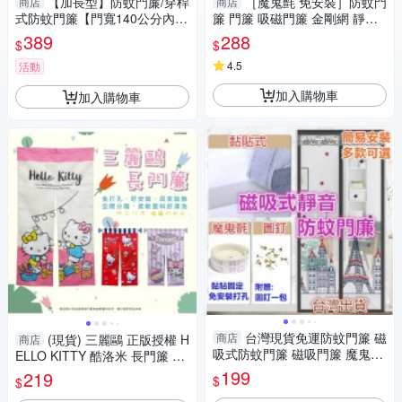
【加長型】防蚊門簾/穿桿
［魔鬼氈 免安裝］防蚊門
商店
商店
式防蚊門簾【門寬140公分內可
簾 門簾 吸磁門簾 金剛網 靜音
使用】免磁條/免圖釘/完全無聲
磁吸 蚊帳門簾 長門簾 防蚊 磁
389
288
$
$
音/台灣製
吸門簾
4.5
活動
加入購物車
加入購物車
台灣現貨免運防蚊門簾 磁
商店
(現貨) 三麗鷗 正版授權 H
商店
吸式防蚊門簾 磁吸門簾 魔鬼氈
ELLO KITTY 酷洛米 長門簾 卡
靜音 門簾
通門簾 酷洛米門簾 對開門簾
199
219
$
$