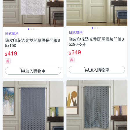
日式風格
日式風格
嗨皮印花透光雙開單層短門簾8
嗨皮印花透光雙開單層長門簾8
5x90公分
5x150
349
419
$
$
券
券
加入購物車
加入購物車