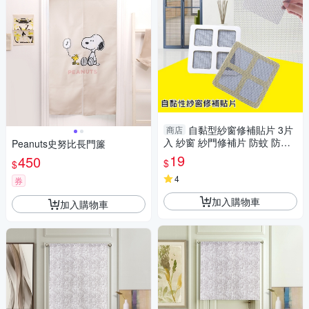
自黏型紗窗修補貼片 3片
商店
入 紗窗 紗門修補片 防蚊 防蟲
Peanuts史努比長門簾
Loxin
19
450
$
$
4
券
加入購物車
加入購物車