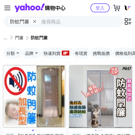
Yahoo購物中心
登入
防蚊門簾
門簾
防蚊門簾
分類
品牌
快速到貨
有現貨
挑戰低價
價格低到