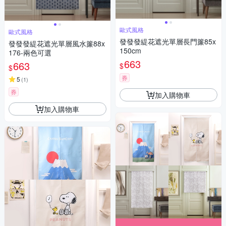
歐式風格
歐式風格
發發發緹花遮光單層長門簾85x
發發發緹花遮光單層風水簾88x
150cm
176-兩色可選
663
663
$
$
券
5
(
1
)
券
加入購物車
加入購物車