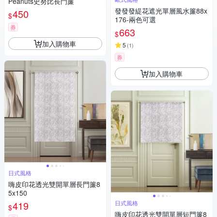
Peanuts史努比長門簾
發發發緹花遮光單層風水簾88x
450
$
176-兩色可選
券
663
$
加入購物車
5
(
1
)
券
加入購物車
日式風格
嗨皮印花透光雙開單層長門簾8
5x150
419
日式風格
$
嗨皮印花透光雙開單層短門簾8