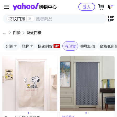
Yahoo購物中心
登入
防蚊門簾
門簾
防蚊門簾
分類
品牌
快速到貨
有現貨
挑戰低價
價格低到
歐式風格