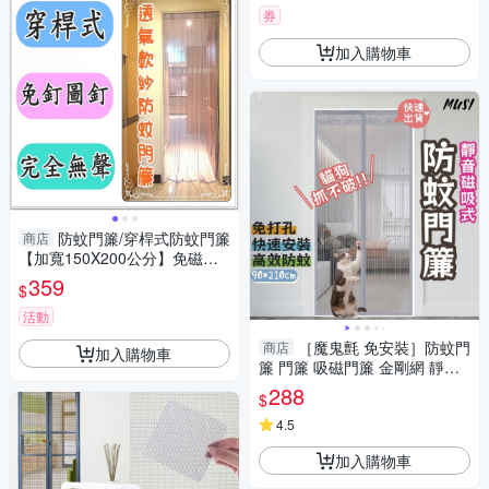
券
加入購物車
防蚊門簾/穿桿式防蚊門簾
商店
【加寬150X200公分】免磁條/
免圖釘/完全無聲音/台灣製【老
359
$
婆當家】
活動
［魔鬼氈 免安裝］防蚊門
商店
加入購物車
簾 門簾 吸磁門簾 金剛網 靜音
磁吸 蚊帳門簾 長門簾 防蚊 磁
288
$
吸門簾
4.5
加入購物車