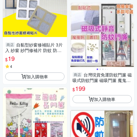
自黏型紗窗修補貼片 3片
商店
入 紗窗 紗門修補片 防蚊 防蟲
Loxin
19
$
4
台灣現貨免運防蚊門簾 磁
商店
加入購物車
吸式防蚊門簾 磁吸門簾 魔鬼氈
靜音 門簾
199
$
加入購物車