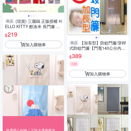
(現貨) 三麗鷗 正版授權 H
商店
ELLO KITTY 酷洛米 長門簾 卡
通門簾 酷洛米門簾 對開門簾
219
$
【加長型】防蚊門簾/穿桿
商店
加入購物車
式防蚊門簾【門寬140公分內可
使用】免磁條/免圖釘/完全無聲
389
$
音/台灣製
活動
加入購物車
秋季暖心好物！正版卡通療癒夯貨89折起