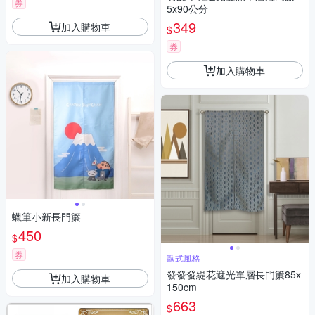
券
5x90公分
349
加入購物車
$
券
加入購物車
蠟筆小新長門簾
450
$
券
歐式風格
發發發緹花遮光單層長門簾85x
加入購物車
150cm
663
$