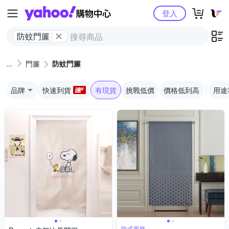
Yahoo購物中心
登入
防蚊門簾
門簾
防蚊門簾
品牌
快速到貨
有現貨
挑戰低價
價格低到高
用途
歐式風格