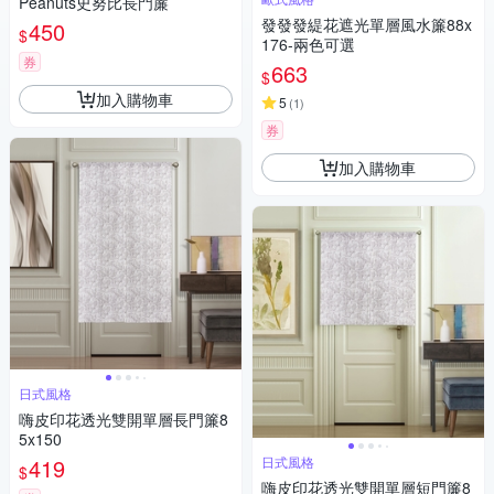
Peanuts史努比長門簾
發發發緹花遮光單層風水簾88x
450
$
176-兩色可選
券
663
$
加入購物車
5
(
1
)
券
加入購物車
日式風格
嗨皮印花透光雙開單層長門簾8
5x150
419
日式風格
$
嗨皮印花透光雙開單層短門簾8