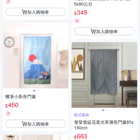
券
5x90公分
349
加入購物車
$
券
加入購物車
蠟筆小新長門簾
450
$
券
歐式風格
發發發緹花遮光單層長門簾85x
加入購物車
150cm
663
$