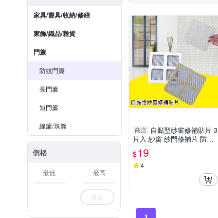
家具/寢具/收納/修繕
家飾/織品/雜貨
門簾
防蚊門簾
長門簾
短門簾
線簾/珠簾
自黏型紗窗修補貼片 3
商店
片入 紗窗 紗門修補片 防蚊
防蟲 Loxin
19
價格
$
4
-
確定
1