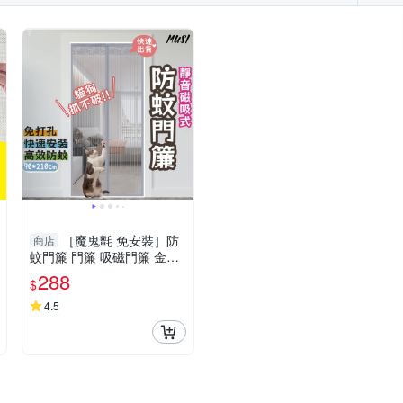
［魔鬼氈 免安裝］防
商店
蚊門簾 門簾 吸磁門簾 金剛
網 靜音磁吸 蚊帳門簾 長門
288
$
簾 防蚊 磁吸門簾
4.5