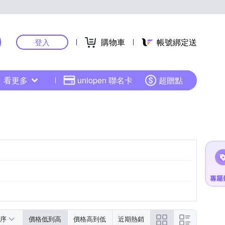
購物車
帳號綁定送
登入
看更多
uniopen 聯名卡
超贈點
序
價格低到高
價格高到低
近期熱銷