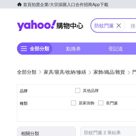
首頁
拍賣
企業/大宗採購入口
合作招商
App下載
Yahoo購物中心
防蚊門簾
全部分類
點換券
登記送
家具/寢具/收納/修繕
家飾/織品/雜貨
其他品牌
品牌
居家掛飾
長門簾
種類
品牌名稱
可黏貼；商品內含背膠
磁吸扣
防蚊
黏貼/釘掛
用途功能
防蚊門簾 2 筆結果
相關分類