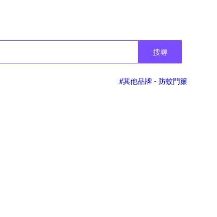
搜尋
#其他品牌 - 防蚊門簾