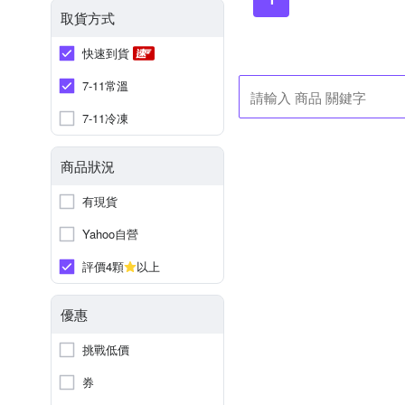
取貨方式
快速到貨
7-11常溫
7-11冷凍
商品狀況
有現貨
Yahoo自營
評價4顆
以上
優惠
挑戰低價
券