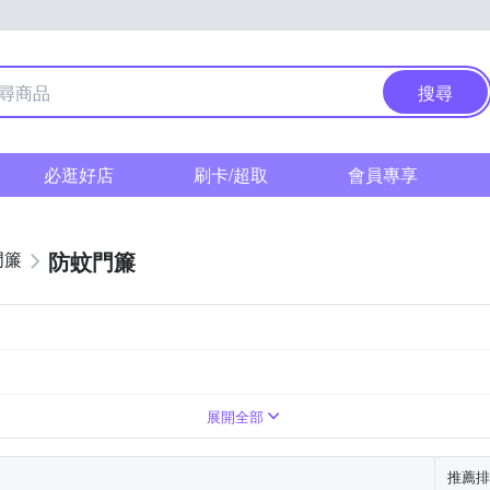
搜尋
必逛好店
刷卡/超取
會員專享
防蚊門簾
門簾
展開全部
推薦排