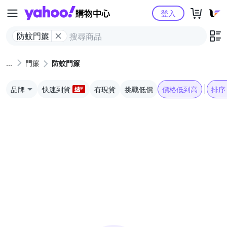
Yahoo購物中心
登入
防蚊門簾
門簾
防蚊門簾
品牌
快速到貨
有現貨
挑戰低價
價格低到高
排序