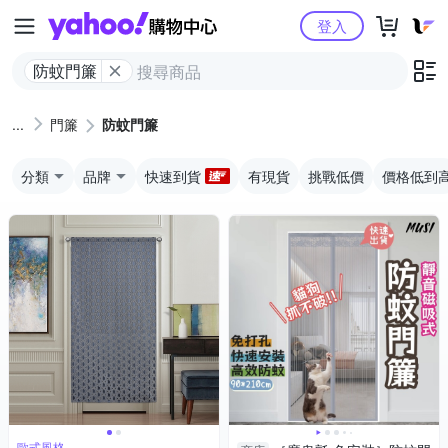
Yahoo購物中心
登入
防蚊門簾
門簾
防蚊門簾
分類
品牌
快速到貨
有現貨
挑戰低價
價格低到
歐式風格