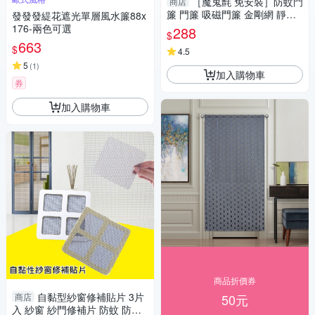
［魔鬼氈 免安裝］防蚊門
商店
簾 門簾 吸磁門簾 金剛網 靜音
發發發緹花遮光單層風水簾88x
磁吸 蚊帳門簾 長門簾 防蚊 磁
176-兩色可選
288
$
吸門簾
663
$
4.5
5
(
1
)
加入購物車
券
加入購物車
商品折價券
自黏型紗窗修補貼片 3片
商店
50元
入 紗窗 紗門修補片 防蚊 防蟲