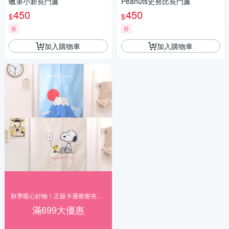
蠟筆小新長門簾
Peanuts史努比長門簾
450
450
$
$
券
券
加入購物車
加入購物車
秋季暖心好物！正版卡通療癒夯貨89折起
滿699大優惠