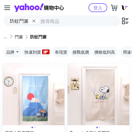
Yahoo購物中心
登入
防蚊門簾
門簾
防蚊門簾
品牌
快速到貨
有現貨
挑戰低價
價格低到高
用途