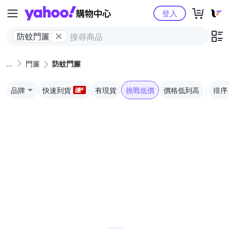
Yahoo購物中心
登入
防蚊門簾
門簾
防蚊門簾
品牌
快速到貨
有現貨
挑戰低價
價格低到高
排序