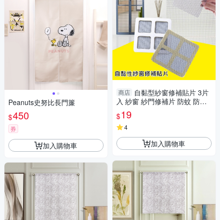
自黏型紗窗修補貼片 3片
商店
入 紗窗 紗門修補片 防蚊 防蟲
Peanuts史努比長門簾
Loxin
19
450
$
$
4
券
加入購物車
加入購物車