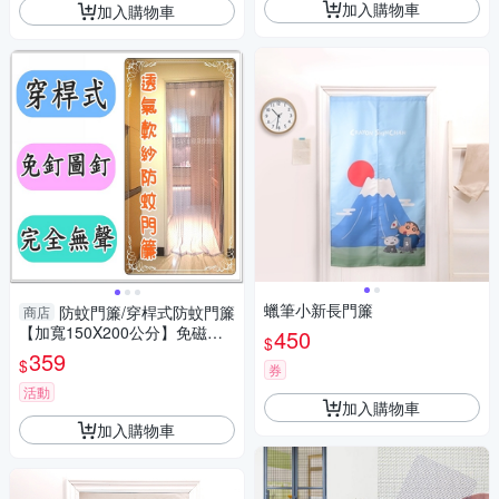
加入購物車
加入購物車
蠟筆小新長門簾
防蚊門簾/穿桿式防蚊門簾
商店
【加寬150X200公分】免磁條/
450
$
免圖釘/完全無聲音/台灣製【老
359
$
券
婆當家】
活動
加入購物車
加入購物車