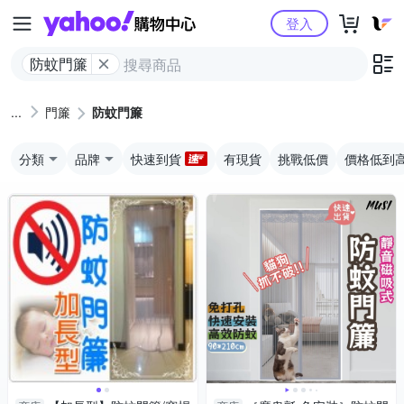
Yahoo購物中心
登入
防蚊門簾
門簾
防蚊門簾
分類
品牌
快速到貨
有現貨
挑戰低價
價格低到