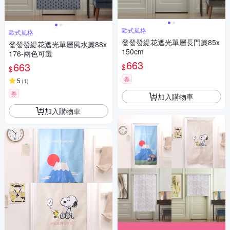
歐式風格
歐式風格
發發發緹花遮光單層長門簾85x
發發發緹花遮光單層風水簾88x
150cm
176-兩色可選
663
663
$
$
券
5
(
1
)
券
加入購物車
加入購物車