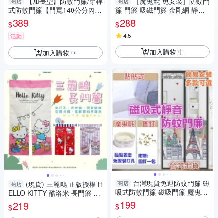
【加長型】防蚊門簾/穿桿
［魔鬼氈 免安裝］防蚊門
商店
商店
式防蚊門簾【門寬140公分內可
簾 門簾 吸磁門簾 金剛網 靜音
使用】免磁條/免圖釘/完全無聲
磁吸 蚊帳門簾 長門簾 防蚊 磁
389
288
$
$
音/台灣製
吸門簾
4.5
活動
加入購物車
加入購物車
台灣現貨免運防蚊門簾 磁
商店
(現貨) 三麗鷗 正版授權 H
商店
吸式防蚊門簾 磁吸門簾 魔鬼氈
ELLO KITTY 酷洛米 長門簾 卡
靜音 門簾
通門簾 酷洛米門簾 對開門簾
199
219
$
$