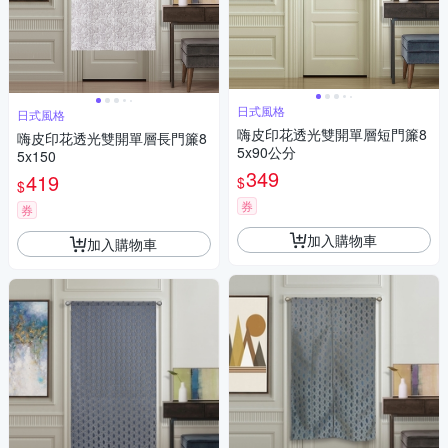
日式風格
日式風格
嗨皮印花透光雙開單層短門簾8
嗨皮印花透光雙開單層長門簾8
5x90公分
5x150
349
419
$
$
券
券
加入購物車
加入購物車