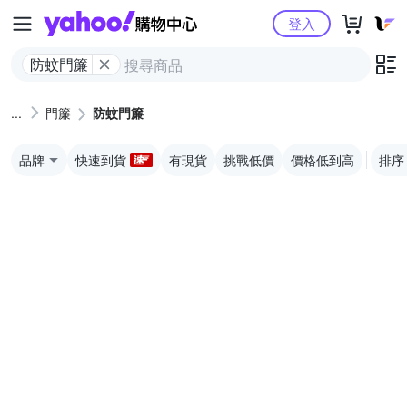
Yahoo購物中心
登入
防蚊門簾
門簾
防蚊門簾
品牌
快速到貨
有現貨
挑戰低價
價格低到高
排序