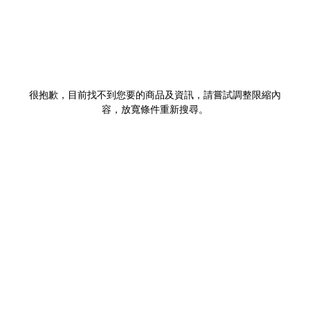
很抱歉，目前找不到您要的商品及資訊，請嘗試調整限縮內
容，放寬條件重新搜尋。