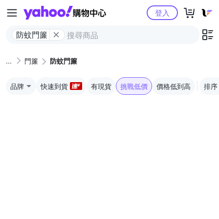
Yahoo購物中心
登入
防蚊門簾
門簾
防蚊門簾
品牌
快速到貨
有現貨
挑戰低價
價格低到高
排序