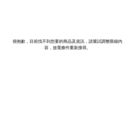
很抱歉，目前找不到您要的商品及資訊，請嘗試調整限縮內
容，放寬條件重新搜尋。