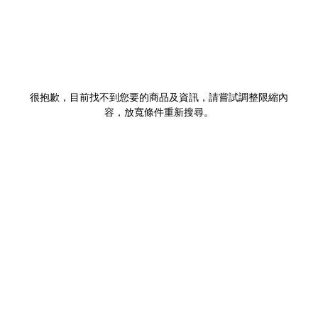
很抱歉，目前找不到您要的商品及資訊，請嘗試調整限縮內
容，放寬條件重新搜尋。