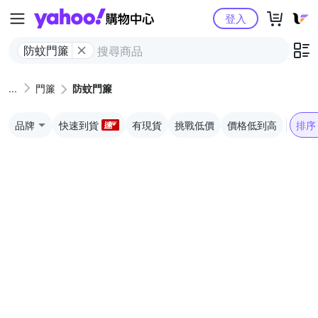
Yahoo購物中心
登入
防蚊門簾
門簾
防蚊門簾
品牌
快速到貨
有現貨
挑戰低價
價格低到高
排序