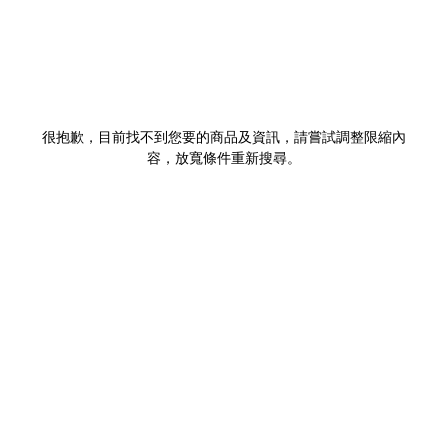
很抱歉，目前找不到您要的商品及資訊，請嘗試調整限縮內
容，放寬條件重新搜尋。