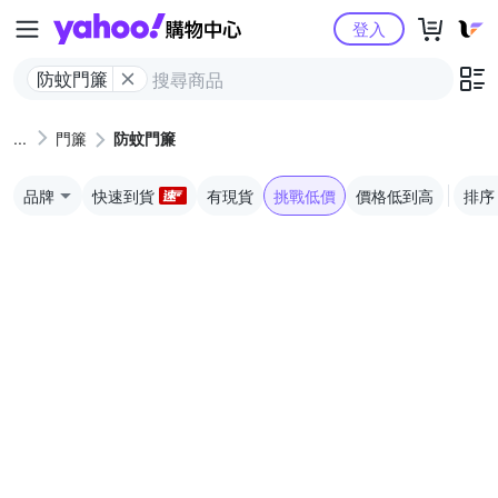
Yahoo購物中心
登入
防蚊門簾
門簾
防蚊門簾
品牌
快速到貨
有現貨
挑戰低價
價格低到高
排序