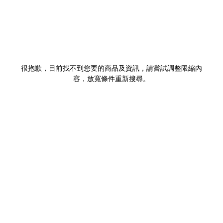
很抱歉，目前找不到您要的商品及資訊，請嘗試調整限縮內
容，放寬條件重新搜尋。