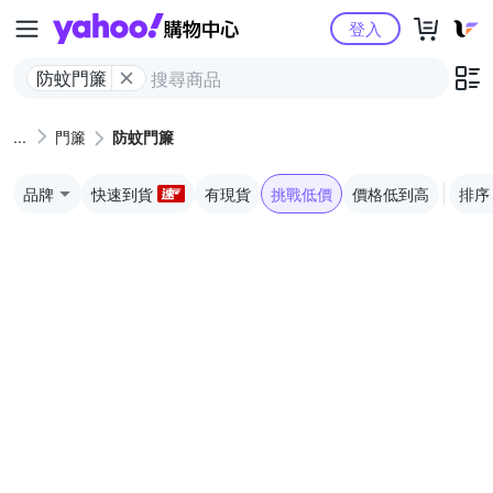
Yahoo購物中心
登入
防蚊門簾
門簾
防蚊門簾
品牌
快速到貨
有現貨
挑戰低價
價格低到高
排序