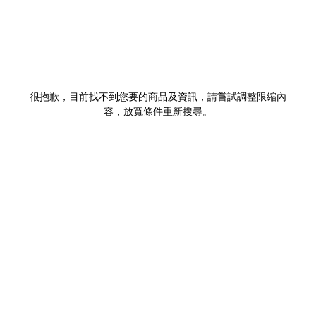
很抱歉，目前找不到您要的商品及資訊，請嘗試調整限縮內
容，放寬條件重新搜尋。