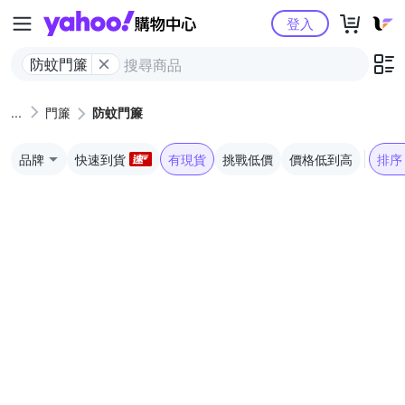
Yahoo購物中心
登入
防蚊門簾
門簾
防蚊門簾
品牌
快速到貨
有現貨
挑戰低價
價格低到高
排序