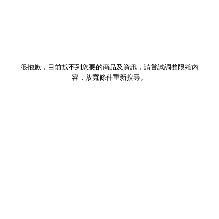
很抱歉，目前找不到您要的商品及資訊，請嘗試調整限縮內
容，放寬條件重新搜尋。