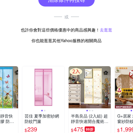
或
也許你會對這些價格優惠中的商品感興趣！
去逛逛
你也能逛逛其他Yahoo服務的相關商品
超靜音快
芸佳 夏季加密紗網
半島良品 (2入組) 超
G+居家
膠 防蚊
防蚊門簾
靜音快速開合魔術膠
窗紗防
防蚊門簾
無痕安裝防蚊門簾-
伸縮桿60
239
475
1,99
86折
$
$
$
簾 -印
刺繡款
贈防蚊液5