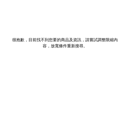
很抱歉，目前找不到您要的商品及資訊，請嘗試調整限縮內
容，放寬條件重新搜尋。