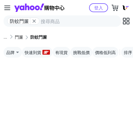
Yahoo購物中心
登入
防蚊門簾
門簾
防蚊門簾
品牌
快速到貨
有現貨
挑戰低價
價格低到高
排序