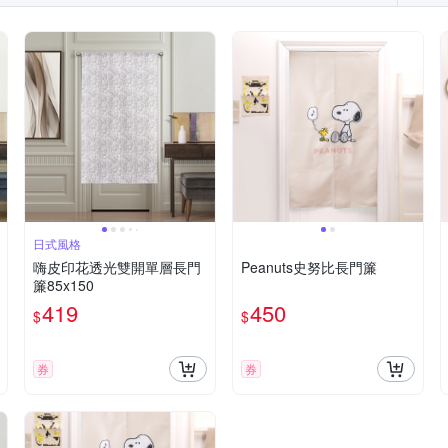
日式風格
嗨皮印花透光雙開單層長門
Peanuts史努比長門簾
簾85x150
419
450
$
$
券
券