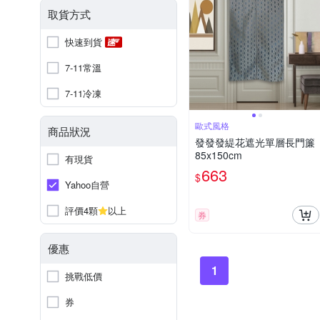
取貨方式
快速到貨
7-11常溫
7-11冷凍
歐式風格
商品狀況
發發發緹花遮光單層長門簾
85x150cm
有現貨
663
$
Yahoo自營
評價4顆
以上
券
優惠
1
挑戰低價
券