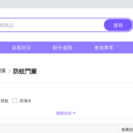
搜尋
必逛好店
刷卡/超取
會員專享
防蚊門簾
門簾
防蚊
防潑水
展開全部
推薦排