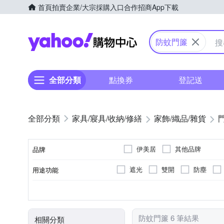
首頁
拍賣
企業/大宗採購入口
合作招商
App下載
Yahoo購物中心
防蚊門簾
全部分類
點換券
登記送
家具/寢具/收納/修繕
家飾/織品/雜貨
伊美居
其他品牌
品牌
遮光
雙開
防塵
用途功能
品牌名稱
長門簾
短門簾
種類
防蚊門簾 6 筆結果
相關分類