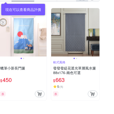
現在可以查看商品評價
歐式風格
蠟筆小新長門簾
發發發緹花遮光單層風水簾
88x176-兩色可選
450
663
$
$
5
(
1
)
券
券