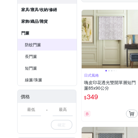
家具/寢具/收納/修繕
家飾/織品/雜貨
門簾
防蚊門簾
長門簾
短門簾
日式風格
線簾/珠簾
嗨皮印花透光雙開單層短門
簾85x90公分
349
價格
$
-
券
確定