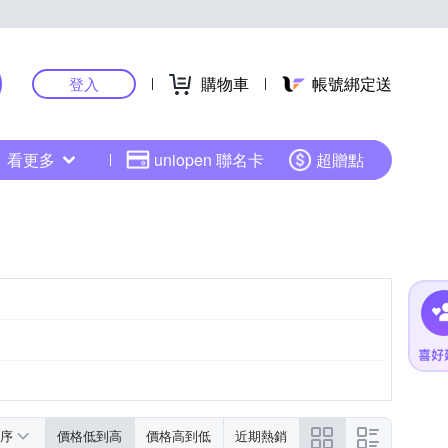
購物車
帳號綁定送
登入
看更多
uniopen 聯名卡
超贈點
序
價格低到高
價格高到低
近期熱銷