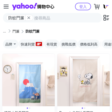
Yahoo購物中心
登入
防蚊門簾
門簾
防蚊門簾
品牌
快速到貨
有現貨
挑戰低價
價格低到高
用途