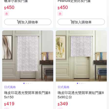
蠟筆小新長門簾
Peanuts史努比長門簾
450
450
$
$
券
券
加入購物車
加入購物車
日式風格
日式風格
嗨皮印花透光雙開單層長門簾8
嗨皮印花透光雙開單層短門簾8
5x150
5x90公分
419
349
$
$