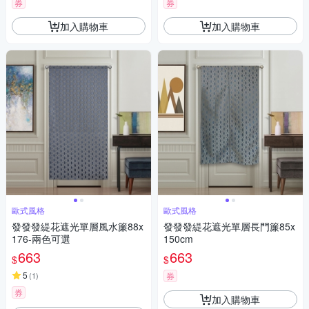
券
券
加入購物車
加入購物車
歐式風格
歐式風格
發發發緹花遮光單層風水簾88x
發發發緹花遮光單層長門簾85x
176-兩色可選
150cm
663
663
$
$
5
(
1
)
券
券
加入購物車