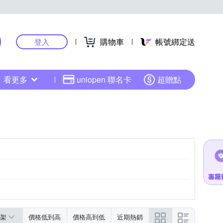
購物車
帳號綁定送
登入
看更多
uniopen 聯名卡
超贈點
架
價格低到高
價格高到低
近期熱銷