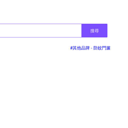
搜尋
#其他品牌 - 防蚊門簾