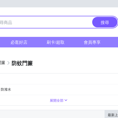
搜尋
必逛好店
刷卡/超取
會員專享
防蚊門簾
門簾
防潑水
展開全部
最新上