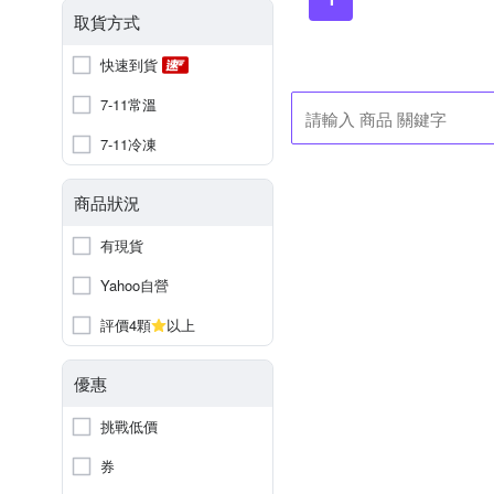
取貨方式
快速到貨
7-11常溫
7-11冷凍
商品狀況
有現貨
Yahoo自營
評價4顆
以上
優惠
挑戰低價
券