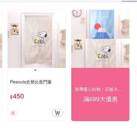
Peanuts史努比長門簾
秋季暖心好物！正版卡通療癒夯貨89折起
450
$
滿699大優惠
券