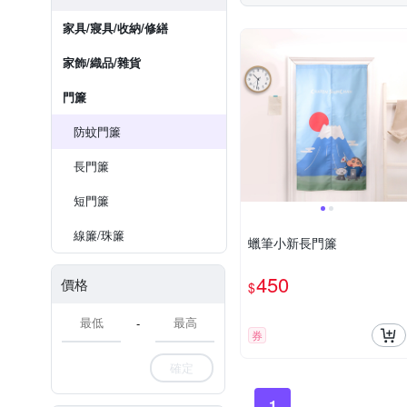
家具/寢具/收納/修繕
家飾/織品/雜貨
門簾
防蚊門簾
長門簾
短門簾
線簾/珠簾
蠟筆小新長門簾
450
價格
$
-
券
確定
1