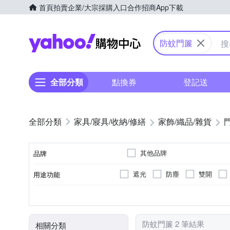
首頁
拍賣
企業/大宗採購入口
合作招商
App下載
Yahoo購物中心
防蚊門簾
全部分類
點換券
登記送
家具/寢具/收納/修繕
家飾/織品/雜貨
其他品牌
品牌
遮光
防塵
雙開
用途功能
品牌名稱
長門簾
種類
防蚊門簾 2 筆結果
相關分類