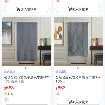
券
券
加入購物車
加入購物車
歐式風格
歐式風格
發發發緹花遮光單層風水簾88x
發發發緹花遮光單層長門簾85x
176-兩色可選
150cm
663
663
$
$
5
(
1
)
券
券
加入購物車