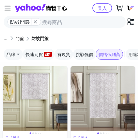
Yahoo購物中心
登入
防蚊門簾
門簾
防蚊門簾
品牌
快速到貨
有現貨
挑戰低價
價格低到高
用途
日式風格
日式風格