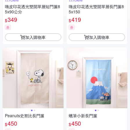
嗨皮印花透光雙開單層短門簾8
嗨皮印花透光雙開單層長門簾8
5x90公分
5x150
349
419
$
$
券
券
加入購物車
加入購物車
Peanuts史努比長門簾
蠟筆小新長門簾
450
450
$
$