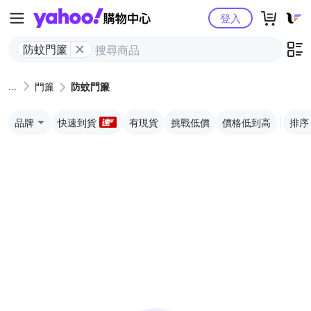
Yahoo購物中心
登入
防蚊門簾
門簾
防蚊門簾
品牌
快速到貨
有現貨
挑戰低價
價格低到高
排序