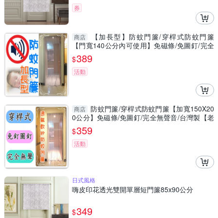
券
【加長型】防蚊門簾/穿桿式防蚊門簾
商店
【門寬140公分內可使用】免磁條/免圖釘/完全
無聲音/台灣製
389
$
活動
防蚊門簾/穿桿式防蚊門簾【加寬150X20
商店
0公分】免磁條/免圖釘/完全無聲音/台灣製【老
婆當家】
359
$
活動
日式風格
嗨皮印花透光雙開單層短門簾85x90公分
349
$