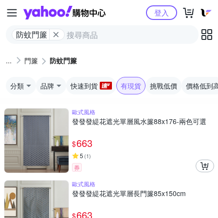
Yahoo購物中心
登入
防蚊門簾
門簾
防蚊門簾
分類
品牌
快速到貨
有現貨
挑戰低價
價格低到
歐式風格
發發發緹花遮光單層風水簾88x176-兩色可選
663
$
5
(
1
)
券
歐式風格
發發發緹花遮光單層長門簾85x150cm
663
$