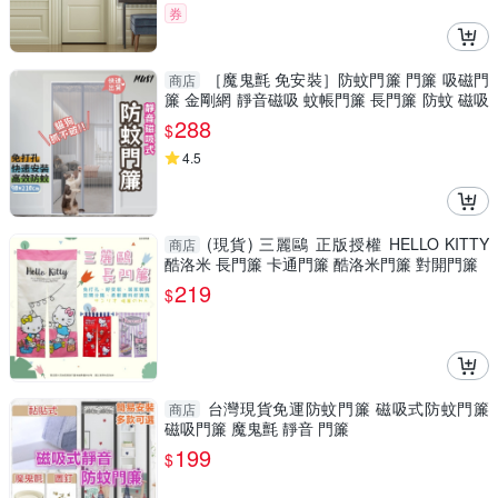
券
［魔鬼氈 免安裝］防蚊門簾 門簾 吸磁門
商店
簾 金剛網 靜音磁吸 蚊帳門簾 長門簾 防蚊 磁吸
門簾
288
$
4.5
(現貨) 三麗鷗 正版授權 HELLO KITTY
商店
酷洛米 長門簾 卡通門簾 酷洛米門簾 對開門簾
219
$
台灣現貨免運防蚊門簾 磁吸式防蚊門簾
商店
磁吸門簾 魔鬼氈 靜音 門簾
199
$