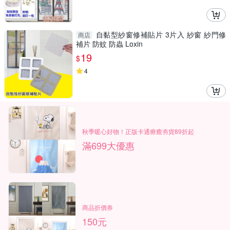
自黏型紗窗修補貼片 3片入 紗窗 紗門修
商店
補片 防蚊 防蟲 Loxin
19
$
4
秋季暖心好物！正版卡通療癒夯貨89折起
滿699大優惠
商品折價券
150元