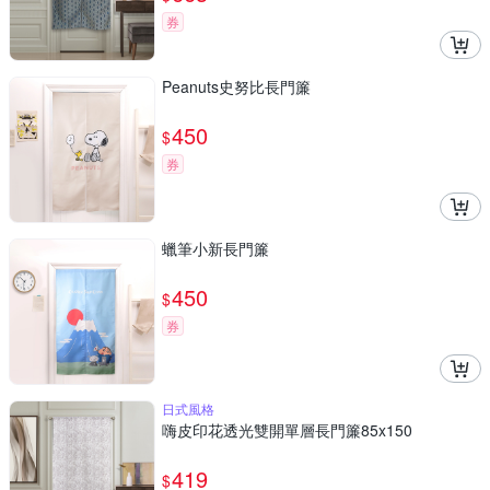
券
Peanuts史努比長門簾
450
$
券
蠟筆小新長門簾
450
$
券
日式風格
嗨皮印花透光雙開單層長門簾85x150
419
$