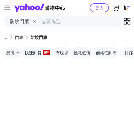
Yahoo購物中心
登入
防蚊門簾
門簾
防蚊門簾
品牌
快速到貨
有現貨
挑戰低價
價格低到高
排序