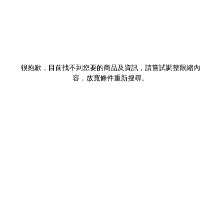
很抱歉，目前找不到您要的商品及資訊，請嘗試調整限縮內
容，放寬條件重新搜尋。