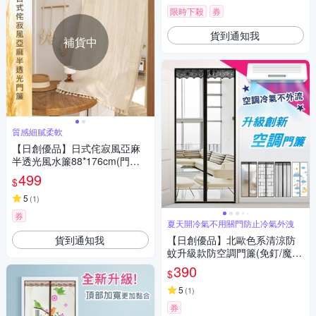
限時下殺
券
貨到通知我
補貨中
質感細膩柔軟
【日創優品】日式侘寂風亞麻
半透光風水簾88*176cm(門簾/
風水簾/窗簾/窗紗/隔斷簾/咖啡
499
$
簾/長門簾)
5
(
1
)
券
夏天開冷氣不用關門防止冷氣外洩
貨到通知我
【日創優品】北歐色系清涼防
蚊升級款防空調門簾(免釘/魔術
貼/防空調新款門簾/防蚊蟲/冷氣
390
$
不外漏門簾)
5
(
1
)
券