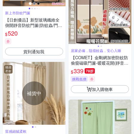
新上市防蚊門簾
【日創優品】新型玻璃纖維全
側開靜音防蚊門簾(防蚊蟲/門
簾/隔斷簾/免打孔魔術貼/紗門
520
$
簾)
券
居家必備，阻擋蚊蟲，安心入睡
貨到通知我
【COMET】金剛網加密防蚊防
偷窺磁吸門簾-暖暖花開(靜音門
簾 免打孔門簾 防蚊門簾 磁釦門
339
78折
$
簾 磁吸門簾/YJB012)
挑戰低價
券
加入購物車
補貨中
質感細膩柔軟