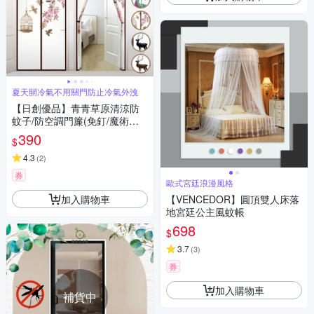
夏天開冷氣不用關門防止冷氣外洩
【日創優品】青青草原清涼防
蚊子/防空調門簾(免釘/魔術貼/
防空調新款門簾/防蚊蟲/冷氣不
390
$
外漏門簾)
4.3
(
2
)
券
歐式宮廷浪漫風格
加入購物車
【VENCEDOR】圓頂雙人床落
地宮廷公主風蚊帳
698
$
3.7
(
3
)
券
加入購物車
補貨中