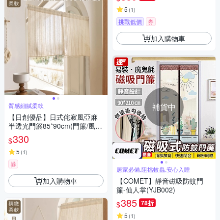
簾 磁吸門簾/YJB008)
5
(
1
)
挑戰低價
券
加入購物車
質感細膩柔軟
補貨中
【日創優品】日式侘寂風亞麻
半透光門簾85*90cm(門簾/風水
簾/窗簾/窗紗/隔斷簾/咖啡簾/短
330
$
門簾)
5
(
1
)
券
居家必備,阻擋蚊蟲,安心入睡
加入購物車
【COMET】靜音磁吸防蚊門
簾-仙人掌(YJB002)
385
78折
$
5
(
1
)