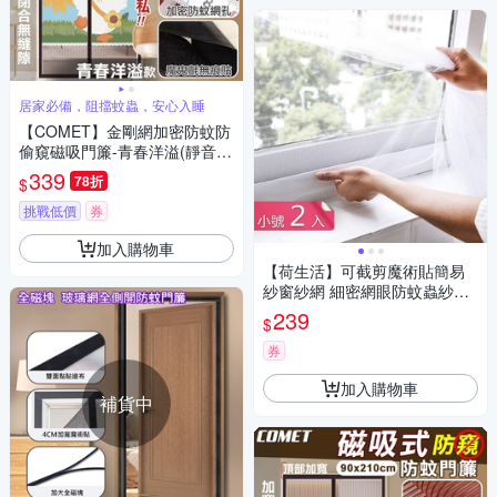
居家必備，阻擋蚊蟲，安心入睡
【COMET】金剛網加密防蚊防
偷窺磁吸門簾-青春洋溢(靜音門
簾 免打孔門簾 防蚊門簾 磁釦門
339
78折
$
簾 磁吸門簾/YJB011)
挑戰低價
券
加入購物車
【荷生活】可截剪魔術貼簡易
紗窗紗網 細密網眼防蚊蟲紗窗
貼-小號2入組
239
$
券
加入購物車
補貨中