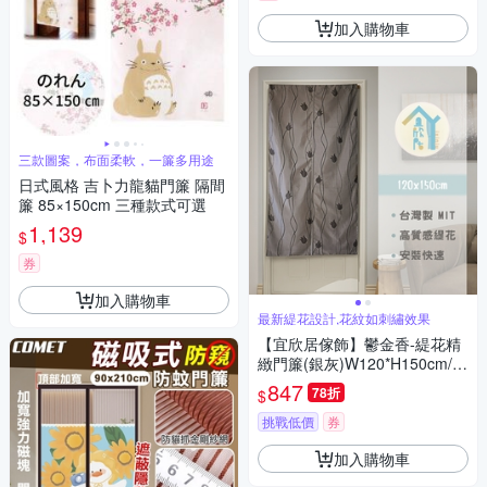
加入購物車
三款圖案，布面柔軟，一簾多用途
日式風格 吉卜力龍貓門簾 隔間
簾 85×150cm 三種款式可選
1,139
$
券
加入購物車
最新緹花設計,花紋如刺繡效果
【宜欣居傢飾】鬱金香-緹花精
緻門簾(銀灰)W120*H150cm/隔
間簾/風水簾/掛簾/玄關簾/台灣
847
78折
$
製MIT
挑戰低價
券
加入購物車