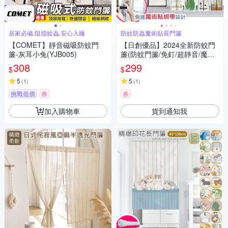
居家必備,阻擋蚊蟲,安心入睡
防蚊防蟲魔術貼長門簾
【COMET】靜音磁吸防蚊門
【日創優品】2024全新防蚊門
簾-灰耳小兔(YJB005)
簾(防蚊門簾/免釘/超靜音/魔術
貼/)
308
299
$
$
5
5
(
1
)
(
1
)
挑戰低價
券
券
加入購物車
貨到通知我