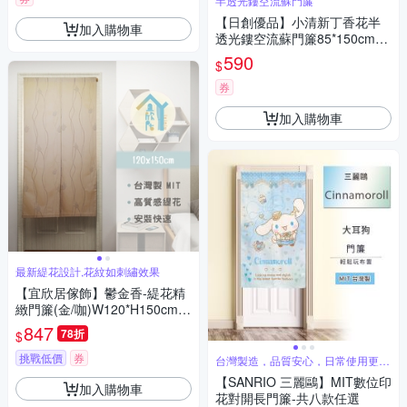
半透光鏤空流蘇門簾
【日創優品】小清新丁香花半
加入購物車
透光鏤空流蘇門簾85*150cm
(門簾/風水簾/窗簾/隔簾/廚房門
590
$
簾)
券
加入購物車
最新緹花設計,花紋如刺繡效果
【宜欣居傢飾】鬱金香-緹花精
緻門簾(金/咖)W120*H150cm/
隔間簾/風水簾/掛簾/玄關簾/台
847
78折
$
灣製MIT
挑戰低價
券
台灣製造，品質安心，日常使用更放
心
【SANRIO 三麗鷗】MIT數位印
加入購物車
花對開長門簾-共八款任選