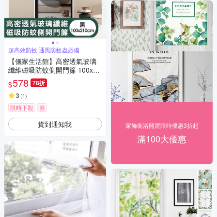
超高效防蚊 通風防蚊蟲必備
【儀家生活館】高密透氣玻璃
纖維磁吸防蚊側開門簾 100x21
0cm
578
78折
$
3
(
1
)
限時下殺
券
貨到通知我
家飾衛浴開運限時優惠3折起
滿100大優惠