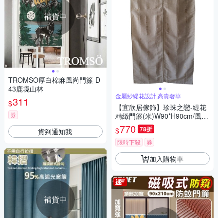
補貨中
TROMSO厚白棉麻風尚門簾-D
43鹿境山林
金屬紗緹花設計,高貴奢華
311
$
【宜欣居傢飾】珍珠之戀-緹花
券
精緻門簾(米)W90*H90cm/風水
簾/掛簾/台灣製MIT
770
78折
$
貨到通知我
限時下殺
券
加入購物車
補貨中