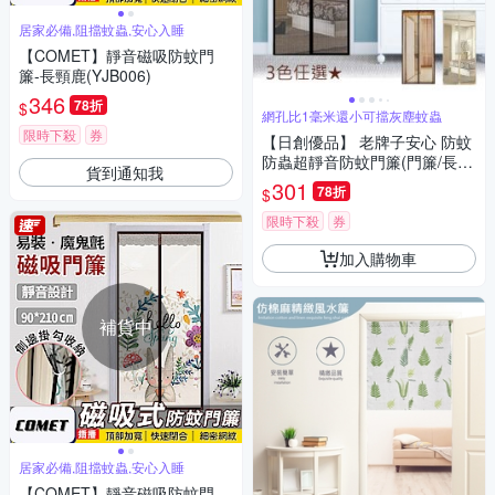
居家必備,阻擋蚊蟲,安心入睡
【COMET】靜音磁吸防蚊門
簾-長頸鹿(YJB006)
346
78折
$
網孔比1毫米還小可擋灰塵蚊蟲
限時下殺
券
【日創優品】 老牌子安心 防蚊
防蟲超靜音防蚊門簾(門簾/長門
貨到通知我
簾/房間門簾/防蚊門簾)
301
78折
$
限時下殺
券
加入購物車
補貨中
居家必備,阻擋蚊蟲,安心入睡
【COMET】靜音磁吸防蚊門