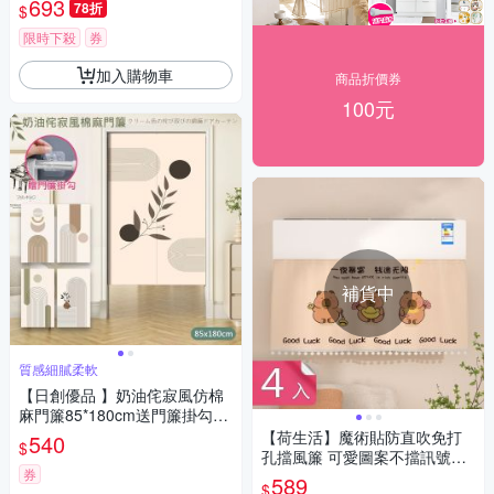
693
78折
$
限時下殺
券
加入購物車
商品折價券
100元
補貨中
質感細膩柔軟
【日創優品 】奶油侘寂風仿棉
麻門簾85*180cm送門簾掛勾
(風水簾/隔簾/廚房門簾/拉簾/窗
【荷生活】魔術貼防直吹免打
540
$
簾)
孔擋風簾 可愛圖案不擋訊號絨
券
布空調擋風簾-4入組
589
$