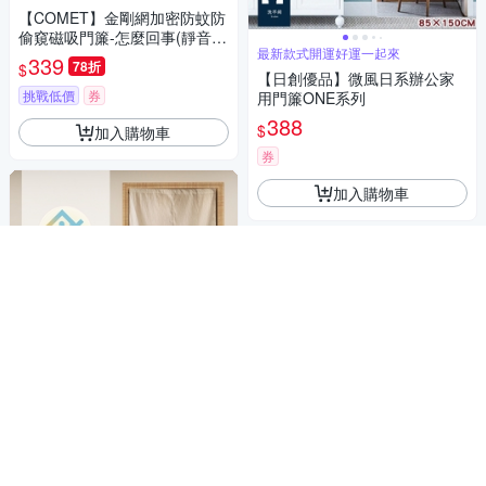
【COMET】金剛網加密防蚊防
偷窺磁吸門簾-怎麼回事(靜音門
最新款式開運好運一起來
簾 免打孔門簾 防蚊門簾 磁釦門
339
78折
$
簾 磁吸門簾/YJB010)
【日創優品】微風日系辦公家
挑戰低價
券
用門簾ONE系列
388
$
加入購物車
券
加入購物車
補貨中
最新緹花設計,花紋如刺繡效果
【宜欣居傢飾】迎賓-緹花精緻
門簾(米/銀)W120*H150cm/隔
居家必備，阻擋蚊蟲，安心入睡