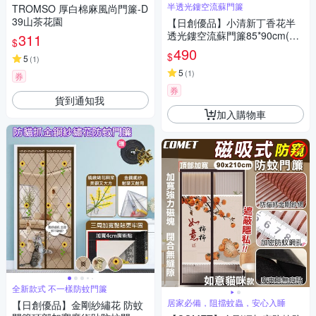
半透光鏤空流蘇門簾
TROMSO 厚白棉麻風尚門簾-D
39山茶花園
【日創優品】小清新丁香花半
透光鏤空流蘇門簾85*90cm(門
311
$
簾/風水簾/窗簾/隔簾/浴室門簾)
490
$
5
(
1
)
5
(
1
)
券
券
貨到通知我
加入購物車
全新款式 不一樣防蚊門簾
居家必備，阻擋蚊蟲，安心入睡
【日創優品】金剛紗繡花 防蚊