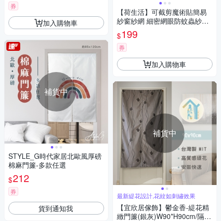
券
【荷生活】可截剪魔術貼簡易
紗窗紗網 細密網眼防蚊蟲紗窗
加入購物車
貼-大號1入組
199
$
券
加入購物車
補貨中
補貨中
STYLE_G時代家居北歐風厚磅
棉麻門簾-多款任選
212
$
券
最新緹花設計,花紋如刺繡效果
【宜欣居傢飾】鬱金香-緹花精
貨到通知我
緻門簾(銀灰)W90*H90cm/隔間