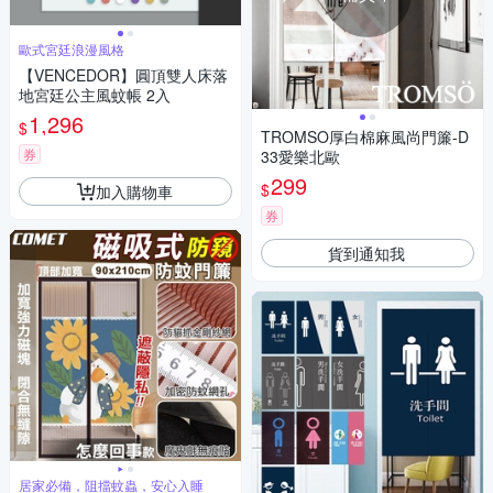
歐式宮廷浪漫風格
【VENCEDOR】圓頂雙人床落
地宮廷公主風蚊帳 2入
1,296
$
TROMSO厚白棉麻風尚門簾-D
券
33愛樂北歐
299
$
加入購物車
券
貨到通知我
居家必備，阻擋蚊蟲，安心入睡