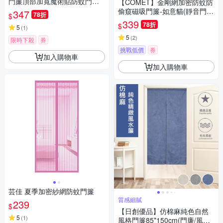
門簾頂部加寬魔術貼防蚊門簾
【COMET】金剛網加密防蚊防
(金剛紗/免釘魔術貼門簾/門簾/
偷窺磁吸門簾-如意貓(靜音門簾
347
78折
$
防蚊門簾)
免打孔門簾 防蚊門簾 磁釦門簾
339
78折
$
5
(
1
)
磁吸門簾/YJB009)
5
(
2
)
限時下殺
券
挑戰低價
券
加入購物車
加入購物車
芸佳 夏季加密紗網防蚊門簾
質感細膩
239
$
【日創優品】仿棉麻純色自然
5
(
1
)
風格門簾85*150cm(門廉/風水