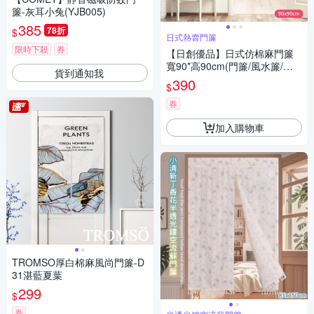
簾-灰耳小兔(YJB005)
385
78折
$
日式熱賣門簾
限時下殺
券
【日創優品】日式仿棉麻門簾
寬90*高90cm(門簾/風水簾/遮
貨到通知我
光窗簾/拉簾/窗簾/隔簾)
390
$
券
加入購物車
TROMSO厚白棉麻風尚門簾-D
31湛藍夏葉
299
$
券