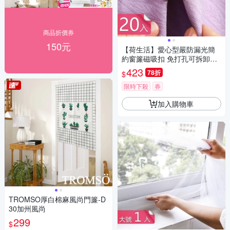
商品折價券
150元
【荷生活】愛心型嚴防漏光簡
約窗簾磁吸扣 免打孔可拆卸式
小巧磁吸固定器-20入組
423
78折
$
限時下殺
券
加入購物車
TROMSO厚白棉麻風尚門簾-D
30加州風尚
299
$