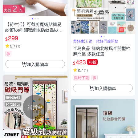
【荷生活】可截剪魔術貼簡易
紗窗紗網 細密網眼防蚊蟲紗窗
貼-大號2入組
299
$
美好生活 從一款好門簾開始
2.7
(
1
)
半島良品 簡約北歐風半開型棉
麻門簾 多款任選
券
423
78折
$
加入購物車
2.7
(
1
)
限時下殺
券
加入購物車
補貨中