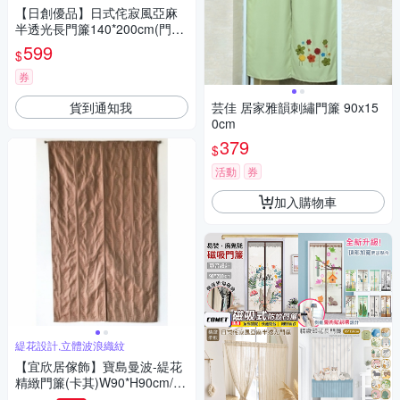
【日創優品】日式侘寂風亞麻
半透光長門簾140*200cm(門簾/
風水簾/窗簾/窗紗/隔斷簾/咖啡
599
$
簾)
券
貨到通知我
芸佳 居家雅韻刺繡門簾 90x15
0cm
379
$
活動
券
加入購物車
緹花設計,立體波浪織紋
【宜欣居傢飾】寶島曼波-緹花
精緻門簾(卡其)W90*H90cm/風
水簾/台灣製MIT