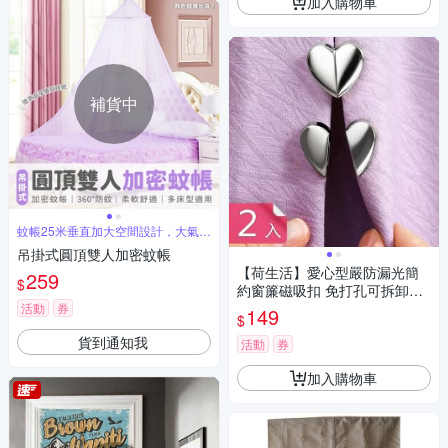
加入購物車
補貨中
蚊帳25米垂直加大空間設計，大氣美
觀
吊掛式圓頂雙人加密蚊帳
【荷生活】愛心型嚴防漏光簡
259
$
約窗簾磁吸扣 免打孔可拆卸式
小巧磁吸固定器-2入組
活動
券
149
$
貨到通知我
活動
券
加入購物車