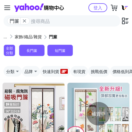
Yahoo購物中心
登入
門簾
家飾/織品/雜貨
門簾
全部
長門簾
短門簾
分類
分類
品牌
快速到貨
有現貨
挑戰低價
價格低到
補貨中