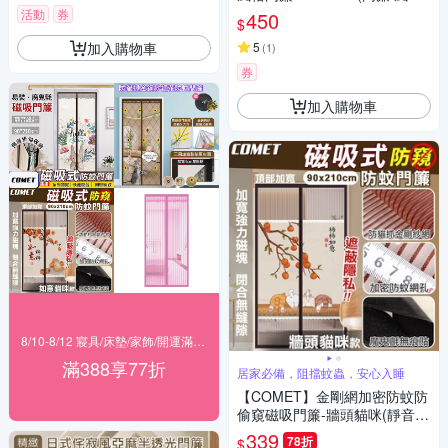
簾/窗簾/掛毯/隔簾/廚房 浴室 門
活動
券
450
$
簾)
加入購物車
5
(
1
)
券
加入購物車
8/10-8/12 寢具/床墊/家飾/開運滿388享77折
滿388享77折
居家必備，阻擋蚊蟲，安心入睡
【COMET】金剛網加密防蚊防
偷窺磁吸門簾-牆頭貓咪(靜音門
簾 免打孔門簾 防蚊門簾 磁釦門
339
78折
$