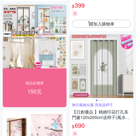
399
$
券
加入購物車
商品折價券
150元
無印風格拉簾 買就送桿子
【日創優品 】精緻印花打孔長
門簾120x200cm送桿子(風水
簾/窗簾/拉簾/隔簾/長門簾/空調
690
$
門簾)
券