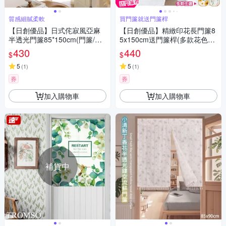
質感細膩柔軟
買門簾就送門簾桿
【日創優品】日式侘寂風亞麻
【日創優品】精緻印花長門簾8
半透光門簾85*150cm(門簾/風
5x150cm送門簾桿(多款花色門
水簾/窗簾/窗紗/隔斷簾/咖啡簾/
簾選擇/風水簾/長門簾)
430
440
$
$
長門簾)
5
5
(
1
)
(
1
)
券
券
加入購物車
加入購物車
補貨中