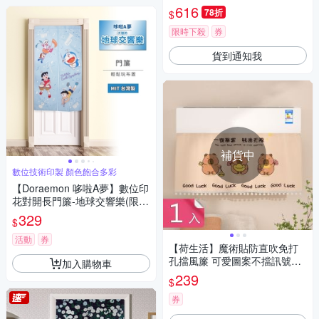
簾/風水簾/掛簾/玄關簾/台灣製
616
78折
$
MIT
限時下殺
券
貨到通知我
補貨中
數位技術印製 顏色飽合多彩
【Doraemon 哆啦A夢】數位印
花對開長門簾-地球交響樂(限定
款)
329
$
活動
券
【荷生活】魔術貼防直吹免打
孔擋風簾 可愛圖案不擋訊號絨
加入購物車
布空調擋風簾-1入組
239
$
券