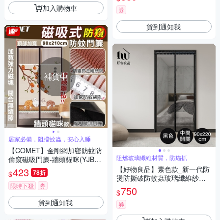
加入購物車
券
貨到通知我
補貨中
居家必備，阻擋蚊蟲，安心入睡
【COMET】金剛網加密防蚊防
阻燃玻璃纖維材質，防貓抓
偷窺磁吸門簾-牆頭貓咪(YJB00
8)
【好物良品】素色款_新一代防
423
78折
$
燙防撕破防蚊蟲玻璃纖維紗網
限時下殺
券
門簾(網紗防蚊門簾 磁鐵吸合門
750
$
簾 升級側開款)
貨到通知我
券