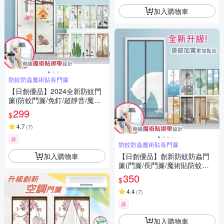
加入購物車
防蚊防蟲魔術貼長門簾
【日創優品】2024全新防蚊門
簾(防蚊門簾/免釘/超靜音/魔術
貼/)
299
$
4.7
(
7
)
券
防蚊防蟲魔術貼長門簾
加入購物車
【日創優品】創新防蚊防蟲門
簾(門簾/長門簾/魔術貼防蚊蟲
門簾)
350
$
4.4
(
7
)
券
加入購物車