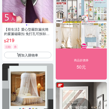
【荷生活】愛心型嚴防漏光簡
約窗簾磁吸扣 免打孔可拆卸式
小巧磁吸固定器-5入組
219
$
活動
券
加入購物車
商品折價券
50元
補貨中