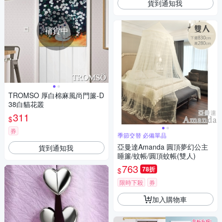
貨到通知我
補貨中
TROMSO 厚白棉麻風尚門簾-D
38白貓花叢
311
$
券
季節交替 必備單品
亞曼達Amanda 圓頂夢幻公主
貨到通知我
睡簾/蚊帳/圓頂蚊帳(雙人)
763
78折
$
限時下殺
券
加入購物車