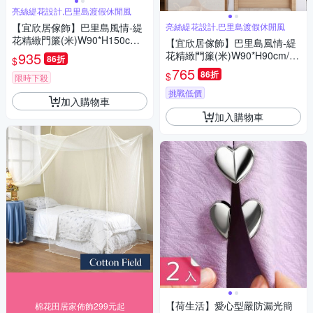
亮絲緹花設計,巴里島渡假休閒風
【宜欣居傢飾】巴里島風情-緹
亮絲緹花設計,巴里島渡假休閒風
花精緻門簾(米)W90*H150cm/
【宜欣居傢飾】巴里島風情-緹
隔間簾/風水簾/台灣製
935
花精緻門簾(米)W90*H90cm/隔
86折
$
間簾/風水簾/台灣製
765
86折
$
限時下殺
挑戰低價
加入購物車
加入購物車
【荷生活】愛心型嚴防漏光簡
棉花田居家佈飾299元起