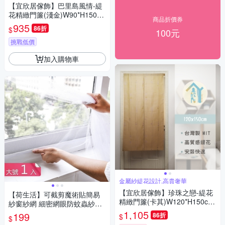
【宜欣居傢飾】巴里島風情-緹
花精緻門簾(淺金)W90*H150c
商品折價券
m/風水簾/台灣製MIT
935
86折
$
100元
挑戰低價
加入購物車
金屬紗緹花設計,高貴奢華
【宜欣居傢飾】珍珠之戀-緹花
【荷生活】可截剪魔術貼簡易
精緻門簾(卡其)W120*H150cm/
紗窗紗網 細密網眼防蚊蟲紗窗
風水簾/台灣製MIT
貼-大號1入組
1,105
199
86折
$
$