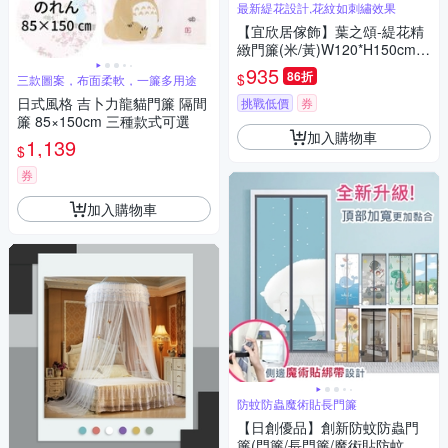
最新緹花設計,花紋如刺繡效果
【宜欣居傢飾】葉之頌-緹花精
緻門簾(米/黃)W120*H150cm/
隔間簾/風水簾/掛簾/玄關簾/台
935
86折
$
三款圖案，布面柔軟，一簾多用途
灣製MIT
日式風格 吉卜力龍貓門簾 隔間
挑戰低價
券
簾 85×150cm 三種款式可選
加入購物車
1,139
$
券
加入購物車
防蚊防蟲魔術貼長門簾
【日創優品】創新防蚊防蟲門
簾(門簾/長門簾/魔術貼防蚊蟲