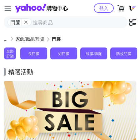
Yahoo購物中心
登入
門簾
家飾/織品/雜貨
門簾
全部
長門簾
短門簾
線簾/珠簾
防蚊門簾
分類
精選活動