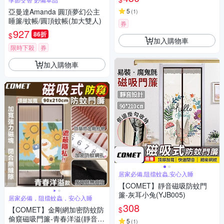
長門簾)
亞曼達Amanda 圓頂夢幻公主
5
(
1
)
睡簾/蚊帳/圓頂蚊帳(加大雙人)
券
927
86折
$
加入購物車
限時下殺
券
加入購物車
居家必備,阻擋蚊蟲,安心入睡
【COMET】靜音磁吸防蚊門
簾-灰耳小兔(YJB005)
居家必備，阻擋蚊蟲，安心入睡
308
$
【COMET】金剛網加密防蚊防
偷窺磁吸門簾-青春洋溢(靜音門
5
(
1
)