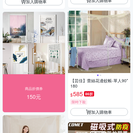
加入購物車
加入購物車
【芸佳】蕾絲花邊蚊帳-單人90*
180
商品折價券
585
86折
$
150元
限時下殺
加入購物車