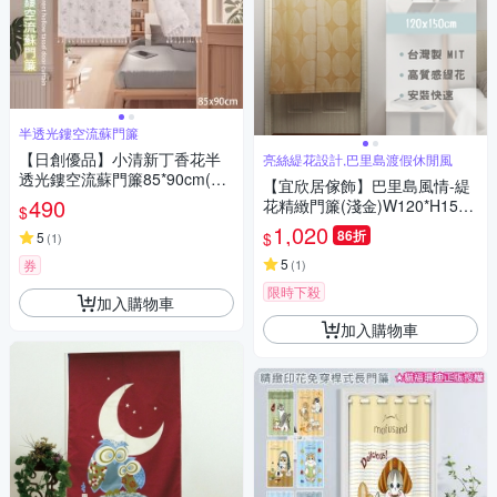
半透光鏤空流蘇門簾
【日創優品】小清新丁香花半
亮絲緹花設計,巴里島渡假休閒風
透光鏤空流蘇門簾85*90cm(門
【宜欣居傢飾】巴里島風情-緹
簾/風水簾/窗簾/隔簾/浴室門簾)
490
花精緻門簾(淺金)W120*H150c
$
m/風水簾/台灣製MIT
1,020
86折
$
5
(
1
)
5
券
(
1
)
限時下殺
加入購物車
加入購物車