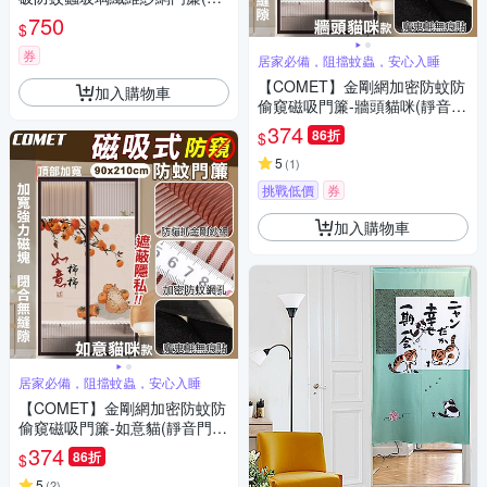
紗防蚊門簾 磁鐵吸合門簾 升級
750
$
側開款)
券
居家必備，阻擋蚊蟲，安心入睡
【COMET】金剛網加密防蚊防
加入購物車
偷窺磁吸門簾-牆頭貓咪(靜音門
簾 免打孔門簾 防蚊門簾 磁釦門
374
86折
$
簾 磁吸門簾/YJB008)
5
(
1
)
挑戰低價
券
加入購物車
居家必備，阻擋蚊蟲，安心入睡
【COMET】金剛網加密防蚊防
偷窺磁吸門簾-如意貓(靜音門簾
免打孔門簾 防蚊門簾 磁釦門簾
374
86折
$
磁吸門簾/YJB009)
5
(
2
)