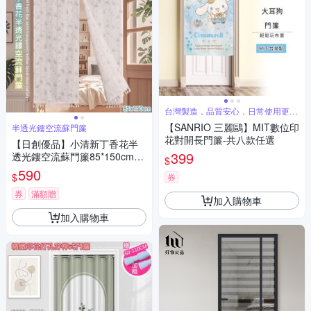
台灣製造，品質安心，日常使用更放
心
【SANRIO 三麗鷗】MIT數位印
半透光鏤空流蘇門簾
花對開長門簾-共八款任選
【日創優品】小清新丁香花半
399
透光鏤空流蘇門簾85*150cm
$
(門簾/風水簾/窗簾/隔簾/廚房門
590
$
券
簾)
券
滿額贈
加入購物車
加入購物車