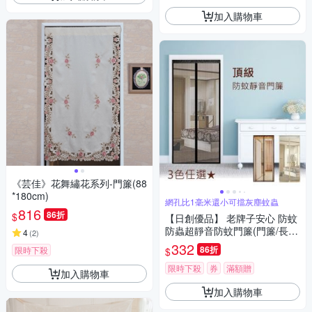
加入購物車
《芸佳》花舞繡花系列-門簾(88
*180cm)
網孔比1毫米還小可擋灰塵蚊蟲
816
86折
$
【日創優品】 老牌子安心 防蚊
防蟲超靜音防蚊門簾(門簾/長門
4
(
2
)
簾/房間門簾/防蚊門簾)
332
86折
限時下殺
$
限時下殺
券
滿額贈
加入購物車
加入購物車