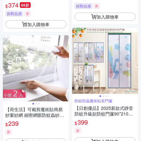
簾 免打孔門簾 防蚊門簾 磁釦門
374
86折
$
挑戰低價
券
簾 磁吸門簾/YJB011)
挑戰低價
券
加入購物車
加入購物車
防蚊防蟲魔術貼長門簾
【日創優品】2025新款式靜音
【荷生活】可截剪魔術貼簡易
防蚊升級款防蚊門簾90*210CM
紗窗紗網 細密網眼防蚊蟲紗窗
(防蚊門簾/免釘/魔術貼/門簾/長
貼-小號2入組
399
239
$
$
門簾)
券
券