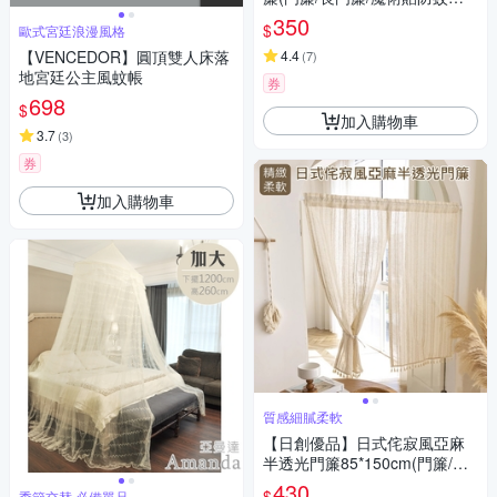
門簾)
350
$
歐式宮廷浪漫風格
【VENCEDOR】圓頂雙人床落
4.4
(
7
)
地宮廷公主風蚊帳
券
698
$
加入購物車
3.7
(
3
)
券
加入購物車
質感細膩柔軟
【日創優品】日式侘寂風亞麻
半透光門簾85*150cm(門簾/風
水簾/窗簾/窗紗/隔斷簾/咖啡簾/
430
$
季節交替 必備單品