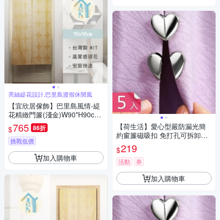
亮絲緹花設計,巴里島渡假休閒風
【宜欣居傢飾】巴里島風情-緹
花精緻門簾(淺金)W90*H90cm/
風水簾/台灣製MIT
765
【荷生活】愛心型嚴防漏光簡
86折
$
約窗簾磁吸扣 免打孔可拆卸式
挑戰低價
小巧磁吸固定器-5入組
219
$
加入購物車
活動
券
加入購物車