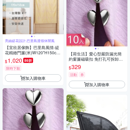
亮絲緹花設計,巴里島渡假休閒風
【宜欣居傢飾】巴里島風情-緹
花精緻門簾(米)W120*H150cm/
【荷生活】愛心型嚴防漏光簡
隔間簾/風水簾/台灣製
1,020
約窗簾磁吸扣 免打孔可拆卸式
86折
$
小巧磁吸固定器-10入組
329
$
限時下殺
活動
券
加入購物車
加入購物車