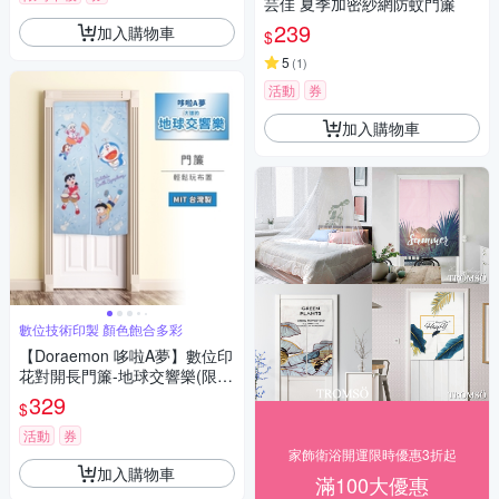
芸佳 夏季加密紗網防蚊門簾
239
加入購物車
$
5
(
1
)
活動
券
加入購物車
數位技術印製 顏色飽合多彩
【Doraemon 哆啦A夢】數位印
花對開長門簾-地球交響樂(限定
款)
329
$
活動
券
家飾衛浴開運限時優惠3折起
加入購物車
滿100大優惠