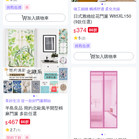
挑戰低價
券
做工細緻 觸感舒適 柔化光線
日式雅緻紋花門簾 W85XL150
加入購物車
(9款任選)
374
86折
$
5
(
2
)
挑戰低價
加入購物車
美好生活 從一款好門簾開始
半島良品 簡約北歐風半開型棉
麻門簾 多款任選
467
86折
$
2.7
(
1
)
限時下殺
券