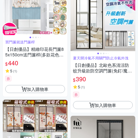
買門簾就送門簾桿
【日創優品】精緻印花長門簾8
5x150cm送門簾桿(多款花色門
夏天開冷氣不用關門防止冷氣外洩
簾選擇/風水簾/長門簾)
440
$
【日創優品】北歐色系清涼防
蚊升級款防空調門簾(免釘/魔術
5
(
1
)
貼/防空調新款門簾/防蚊蟲/冷氣
390
券
$
不外漏門簾)
5
(
1
)
加入購物車
券
加入購物車