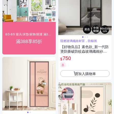
8/3-8/9 寢具/床墊/家飾/開運 滿388享85折
滿388享85折
阻燃玻璃纖維材質，防貓抓
【好物良品】素色款_新一代防
燙防撕破防蚊蟲玻璃纖維紗網
門簾(網紗防蚊門簾 磁鐵吸合門
750
$
簾 升級側開款)
券
加入購物車