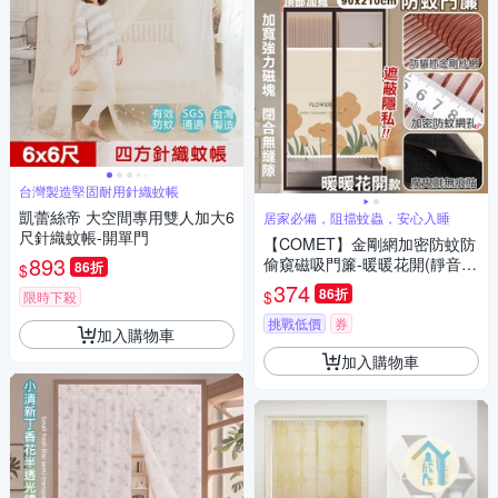
台灣製造堅固耐用針織蚊帳
凱蕾絲帝 大空間專用雙人加大6
居家必備，阻擋蚊蟲，安心入睡
尺針織蚊帳-開單門
【COMET】金剛網加密防蚊防
893
偷窺磁吸門簾-暖暖花開(靜音門
86折
$
簾 免打孔門簾 防蚊門簾 磁釦門
374
86折
$
限時下殺
簾 磁吸門簾/YJB012)
挑戰低價
券
加入購物車
加入購物車