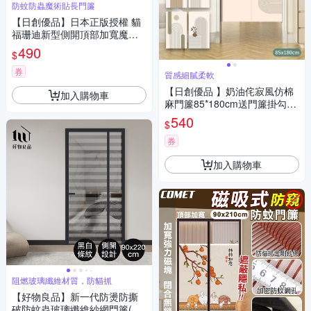
防蚊防蟲魔術貼長門簾
【日創優品】日本正版授權 貓
福珊迪新型側開頂部加寬魔術
貼防蚊門簾(mofusand/免釘魔
490
$
術貼門簾/門簾)
券
質感細膩柔軟
【日創優品 】奶油侘寂風仿棉
加入購物車
麻門簾85*180cm送門簾掛勾
(風水簾/隔簾/廚房門簾/拉簾/窗
540
$
簾)
券
加入購物車
阻燃玻璃纖維材質，防貓抓
【好物良品】新一代防燙防撕
破防蚊蟲玻璃纖維紗網門簾(網