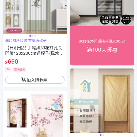
無印風格拉簾 買就送桿子
家飾衛浴開運限時優惠3折起
【日創優品 】精緻印花打孔長
滿100大優惠
門簾120x200cm送桿子(風水
簾/窗簾/拉簾/隔簾/長門簾/空調
690
$
門簾)
券
滿額贈
加入購物車