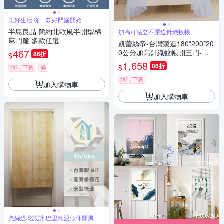
美好生活 從一款好門簾開始
半島良品 簡約北歐風半開型棉
加高可站立不壓迫針織蚊帳
麻門簾 多款任選
凱蕾絲帝-台灣製造180*200*20
467
0公分加高針織蚊帳開三門-粉
86折
$
藍
1,658
86折
$
限時下殺
券
限時下殺
加入購物車
加入購物車
亮絲緹花設計,巴里島渡假休閒風