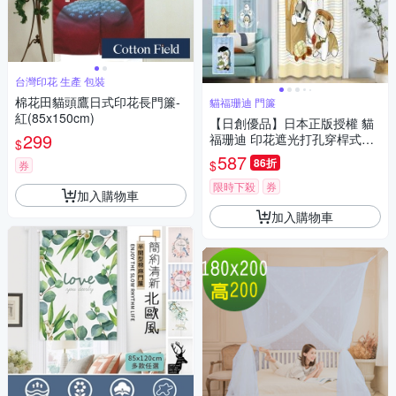
台灣印花 生產 包裝
棉花田貓頭鷹日式印花長門簾-
貓福珊迪 門簾
紅(85x150cm)
【日創優品】日本正版授權 貓
299
福珊迪 印花遮光打孔穿桿式長
$
門簾150*200cm(門簾/風水簾/
587
86折
$
券
長門簾/拉簾/窗簾)
限時下殺
券
加入購物車
加入購物車