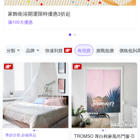
家飾衛浴開運限時優惠3折起
滿100大優惠
分類
品牌
快速到貨
有現貨
挑戰低價
價格低到
季節交替 必備單品
TROMSO 厚白棉麻風尚門簾-D