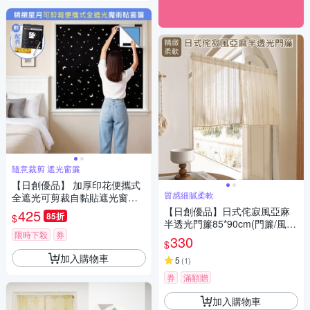
隨意裁剪 遮光窗簾
【日創優品】 加厚印花便攜式
質感細膩柔軟
全遮光可剪裁自黏貼遮光窗簾1
45x300cm(旅行/車用遮光/窗
【日創優品】日式侘寂風亞麻
425
85折
$
簾/隨意裁剪窗簾/門簾)
半透光門簾85*90cm(門簾/風水
限時下殺
券
簾/窗簾/窗紗/隔斷簾/咖啡簾/短
330
$
門簾)
加入購物車
5
(
1
)
券
滿額贈
加入購物車