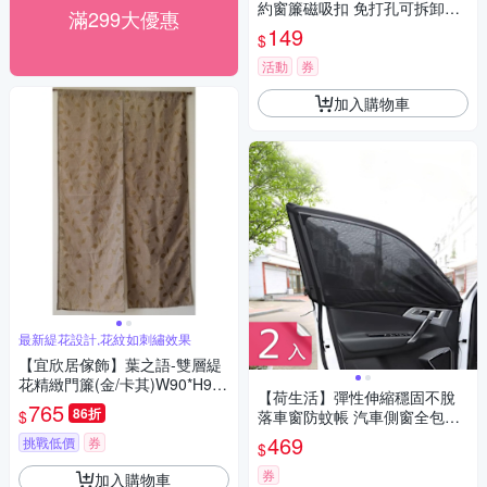
約窗簾磁吸扣 免打孔可拆卸式
滿299大優惠
小巧磁吸固定器-2入組
149
$
活動
券
加入購物車
最新緹花設計,花紋如刺繡效果
【宜欣居傢飾】葉之語-雙層緹
花精緻門簾(金/卡其)W90*H90c
【荷生活】彈性伸縮穩固不脫
m/風水簾/台灣製MIT
765
86折
$
落車窗防蚊帳 汽車側窗全包式
遮陽防蚊紗窗-2入組
469
挑戰低價
券
$
券
加入購物車