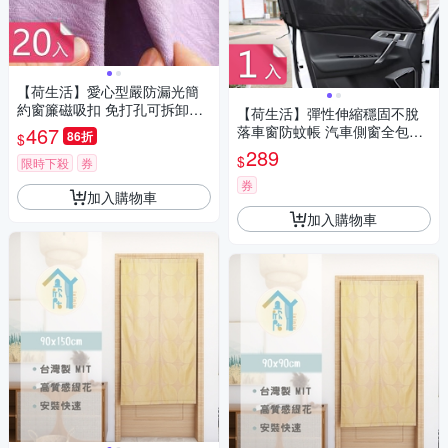
【荷生活】愛心型嚴防漏光簡
約窗簾磁吸扣 免打孔可拆卸式
【荷生活】彈性伸縮穩固不脫
小巧磁吸固定器-20入組
467
落車窗防蚊帳 汽車側窗全包式
86折
$
遮陽防蚊紗窗-1入組
289
$
限時下殺
券
券
加入購物車
加入購物車