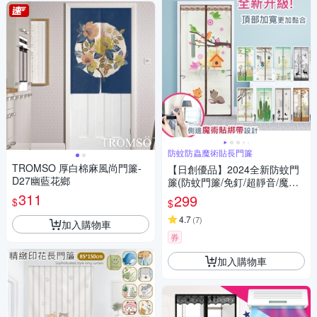
防蚊防蟲魔術貼長門簾
TROMSO 厚白棉麻風尚門簾-
【日創優品】2024全新防蚊門
D27幽藍花鄉
簾(防蚊門簾/免釘/超靜音/魔術
貼/)
311
299
$
$
4.7
(
7
)
加入購物車
券
加入購物車