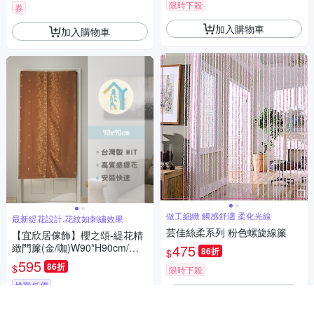
限時下殺
券
加入購物車
加入購物車
做工細緻 觸感舒適 柔化光線
最新緹花設計,花紋如刺繡效果
芸佳絲柔系列 粉色螺旋線簾
【宜欣居傢飾】櫻之頌-緹花精
緻門簾(金/咖)W90*H90cm/隔
475
86折
$
間簾/風水簾/台灣製
595
86折
$
限時下殺
挑戰低價
加入購物車
加入購物車