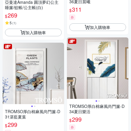
36夏日晨曦
亞曼達Amanda 圓頂夢幻公主
睡簾/蚊帳/公主帳(白)
311
$
269
$
券
5
(
1
)
加入購物車
加入購物車
TROMSO厚白棉麻風尚門簾-D
TROMSO厚白棉麻風尚門簾-D
34夏日樂活
31湛藍夏葉
299
$
299
$
券