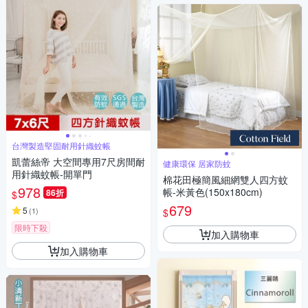
台灣製造堅固耐用針織蚊帳
凱蕾絲帝 大空間專用7尺房間耐
健康環保 居家防蚊
用針織蚊帳-開單門
棉花田極簡風細網雙人四方蚊
978
帳-米黃色(150x180cm)
86折
$
679
5
(
1
)
$
限時下殺
加入購物車
加入購物車