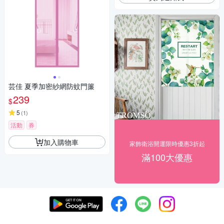
芸佳 夏季加密紗網防蚊門簾
239
$
5
(
1
)
活動
券
加入購物車
家飾衛浴開運限時優惠3折起
滿100大優惠