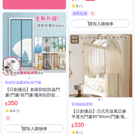
簾 磁吸門簾/YJB008)
5
(
1
)
挑戰低價
券
加入購物車
防蚊防蟲魔術貼長門簾
【日創優品】創新防蚊防蟲門
簾(門簾/長門簾/魔術貼防蚊蟲
門簾)
350
$
質感細膩柔軟
4.4
【日創優品】日式侘寂風亞麻
(
7
)
半透光門簾85*90cm(門簾/風水
券
簾/窗簾/窗紗/隔斷簾/咖啡簾/短
330
$
門簾)
加入購物車
5
(
1
)