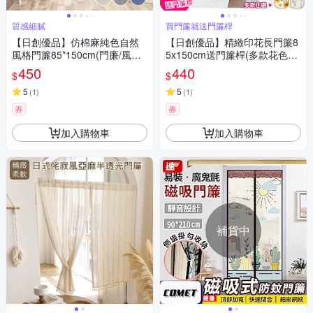
質感細膩
買門簾就送門簾桿
【日創優品】仿棉麻純色自然
【日創優品】精緻印花長門簾8
風格門簾85*150cm(門廉/風水
5x150cm送門簾桿(多款花色門
簾/窗簾/掛毯/隔簾/廚房 浴室 門
簾選擇/風水簾/長門簾)
450
440
$
$
簾)
5
5
(
1
)
(
1
)
券
券
加入購物車
加入購物車
補貨中