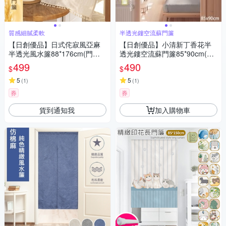
質感細膩柔軟
半透光鏤空流蘇門簾
【日創優品】日式侘寂風亞麻
【日創優品】小清新丁香花半
半透光風水簾88*176cm(門簾/
透光鏤空流蘇門簾85*90cm(門
風水簾/窗簾/窗紗/隔斷簾/咖啡
簾/風水簾/窗簾/隔簾/浴室門簾)
499
490
$
$
簾/長門簾)
5
5
(
1
)
(
1
)
券
券
貨到通知我
加入購物車