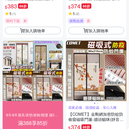
(金剛紗/免釘魔術貼門簾/門簾/
免打孔門簾 防蚊門簾 磁釦門簾
383
374
86折
86折
$
$
防蚊門簾)
磁吸門簾/YJB009)
5
5
(
1
)
(
2
)
限時下殺
券
挑戰低價
券
加入購物車
加入購物車
居家必備，阻擋蚊蟲，安心入睡
【COMET】金剛網加密防蚊防
8/3-8/9 寢具/床墊/家飾/開運 滿388享85折
偷窺磁吸門簾-牆頭貓咪(靜音門
滿388享85折
簾 免打孔門簾 防蚊門簾 磁釦門
374
86折
$