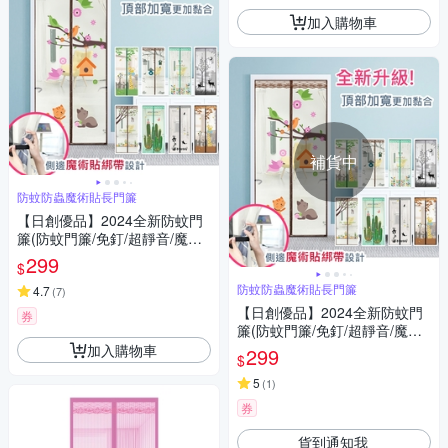
加入購物車
補貨中
防蚊防蟲魔術貼長門簾
【日創優品】2024全新防蚊門
簾(防蚊門簾/免釘/超靜音/魔術
貼/)
299
$
防蚊防蟲魔術貼長門簾
4.7
(
7
)
【日創優品】2024全新防蚊門
券
簾(防蚊門簾/免釘/超靜音/魔術
貼/)
加入購物車
299
$
5
(
1
)
券
貨到通知我