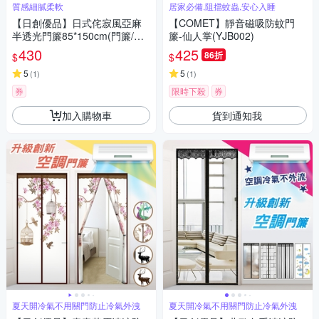
質感細膩柔軟
居家必備,阻擋蚊蟲,安心入睡
【日創優品】日式侘寂風亞麻
【COMET】靜音磁吸防蚊門
半透光門簾85*150cm(門簾/風
簾-仙人掌(YJB002)
水簾/窗簾/窗紗/隔斷簾/咖啡簾/
430
425
86折
$
$
長門簾)
5
5
(
1
)
(
1
)
券
限時下殺
券
加入購物車
貨到通知我
夏天開冷氣不用關門防止冷氣外洩
夏天開冷氣不用關門防止冷氣外洩