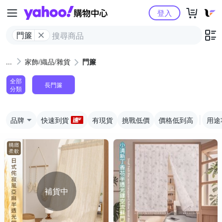
Yahoo購物中心
登入
門簾
家飾/織品/雜貨
門簾
全部
長門簾
分類
品牌
快速到貨
有現貨
挑戰低價
價格低到高
用途
補貨中