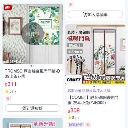
券
加入購物車
補貨中
TROMSO 厚白棉麻風尚門簾-D
39山茶花園
311
$
居家必備,阻擋蚊蟲,安心入睡
5
(
1
)
【COMET】靜音磁吸防蚊門
券
簾-灰耳小兔(YJB005)
貨到通知我
308
$
5
(
1
)
挑戰低價
券