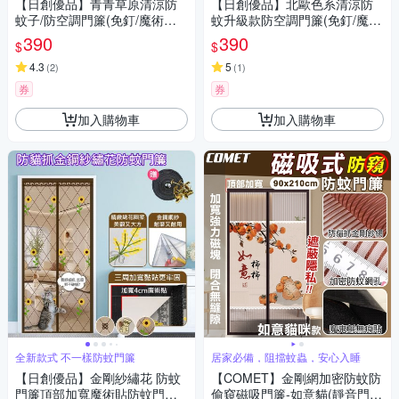
【日創優品】青青草原清涼防
【日創優品】北歐色系清涼防
蚊子/防空調門簾(免釘/魔術貼/
蚊升級款防空調門簾(免釘/魔術
防空調新款門簾/防蚊蟲/冷氣不
貼/防空調新款門簾/防蚊蟲/冷氣
390
390
$
$
外漏門簾)
不外漏門簾)
4.3
5
(
2
)
(
1
)
券
券
加入購物車
加入購物車
全新款式 不一樣防蚊門簾
居家必備，阻擋蚊蟲，安心入睡
【日創優品】金剛紗繡花 防蚊
【COMET】金剛網加密防蚊防
門簾頂部加寬魔術貼防蚊門簾
偷窺磁吸門簾-如意貓(靜音門簾