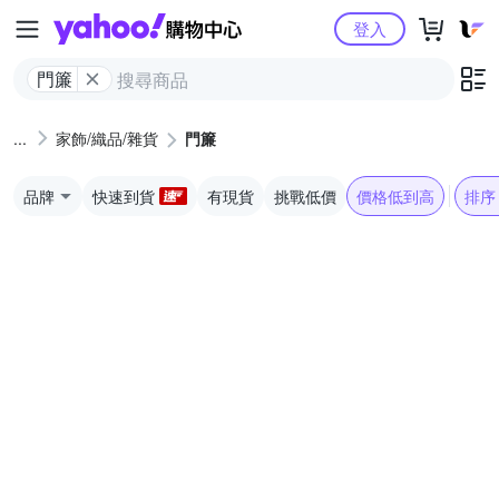
Yahoo購物中心
登入
門簾
家飾/織品/雜貨
門簾
品牌
快速到貨
有現貨
挑戰低價
價格低到高
排序