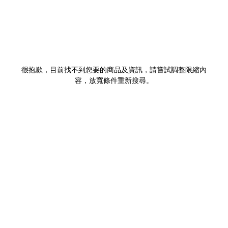
很抱歉，目前找不到您要的商品及資訊，請嘗試調整限縮內
容，放寬條件重新搜尋。