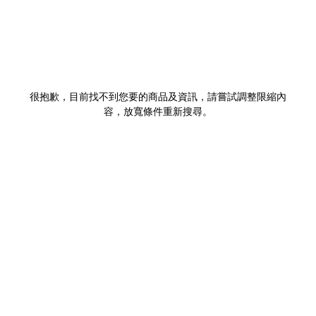
很抱歉，目前找不到您要的商品及資訊，請嘗試調整限縮內
容，放寬條件重新搜尋。