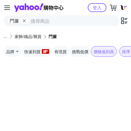
Yahoo購物中心
登入
門簾
家飾/織品/雜貨
門簾
品牌
快速到貨
有現貨
挑戰低價
價格低到高
排序