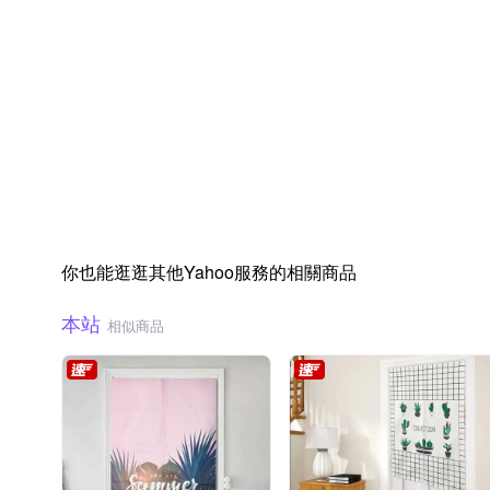
你也能逛逛其他Yahoo服務的相關商品
本站
相似商品