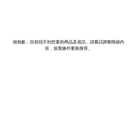
很抱歉，目前找不到您要的商品及資訊，請嘗試調整限縮內
容，放寬條件重新搜尋。