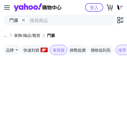
Yahoo購物中心
登入
門簾
家飾/織品/雜貨
門簾
品牌
快速到貨
有現貨
挑戰低價
價格低到高
排序