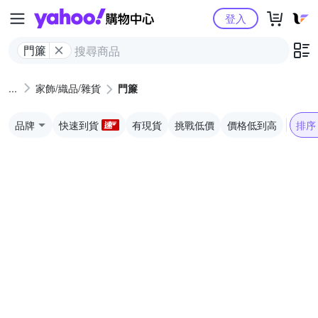
Yahoo購物中心
登入
門簾
家飾/織品/雜貨
門簾
品牌
快速到貨
有現貨
挑戰低價
價格低到高
排序