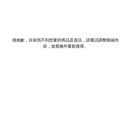
很抱歉，目前找不到您要的商品及資訊，請嘗試調整限縮內
容，放寬條件重新搜尋。