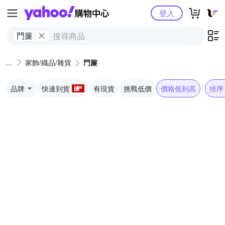
Yahoo購物中心
登入
門簾
家飾/織品/雜貨
門簾
品牌
快速到貨
有現貨
挑戰低價
價格低到高
排序