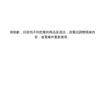
很抱歉，目前找不到您要的商品及資訊，請嘗試調整限縮內
容，放寬條件重新搜尋。