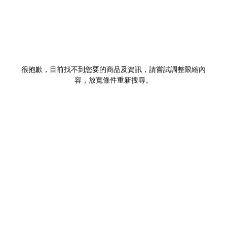
很抱歉，目前找不到您要的商品及資訊，請嘗試調整限縮內
容，放寬條件重新搜尋。