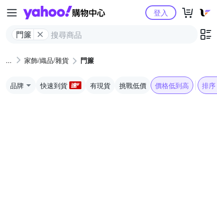
Yahoo購物中心
登入
門簾
家飾/織品/雜貨
門簾
品牌
快速到貨
有現貨
挑戰低價
價格低到高
排序