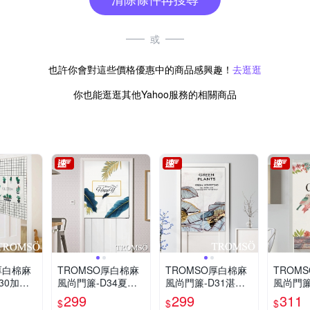
或
也許你會對這些價格優惠中的商品感興趣！
去逛逛
你也能逛逛其他Yahoo服務的相關商品
厚白棉麻
TROMSO厚白棉麻
TROMSO厚白棉麻
TROM
30加州
風尚門簾-D34夏日
風尚門簾-D31湛藍
風尚門簾
樂活
夏葉
喜鵲
299
299
311
$
$
$