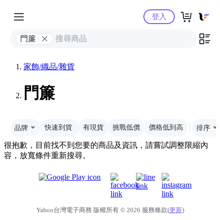
Yahoo購物中心
登入
門簾
家飾/織品/雜貨
門簾
品牌
快速到貨
有現貨
挑戰低價
價格低到高
排序
很抱歉，目前找不到您要的商品及資訊，請嘗試調整限縮內
容，放寬條件重新搜尋。
Yahoo台灣電子商務 版權所有 © 2026 服務條款(
更新
)