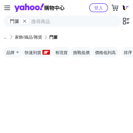
Yahoo購物中心
登入
門簾
家飾/織品/雜貨
門簾
品牌
快速到貨
有現貨
挑戰低價
價格低到高
排序