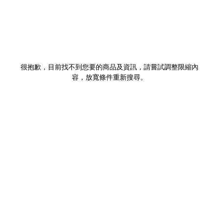
很抱歉，目前找不到您要的商品及資訊，請嘗試調整限縮內
容，放寬條件重新搜尋。