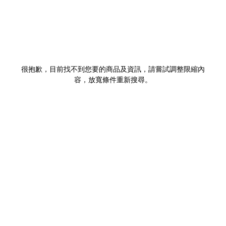
很抱歉，目前找不到您要的商品及資訊，請嘗試調整限縮內
容，放寬條件重新搜尋。