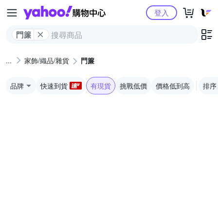
Yahoo購物中心
登入
門簾
家飾/織品/雜貨
門簾
品牌
快速到貨
有現貨
挑戰低價
價格低到高
排序