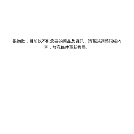
很抱歉，目前找不到您要的商品及資訊，請嘗試調整限縮內
容，放寬條件重新搜尋。