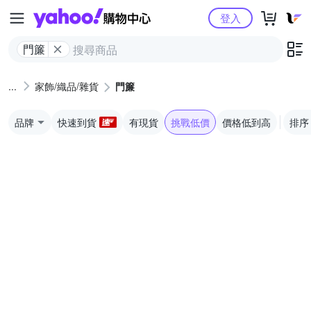
Yahoo購物中心
登入
門簾
家飾/織品/雜貨
門簾
品牌
快速到貨
有現貨
挑戰低價
價格低到高
排序