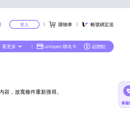
購物車
帳號綁定送
登入
看更多
uniopen 聯名卡
超贈點
內容，放寬條件重新搜尋。