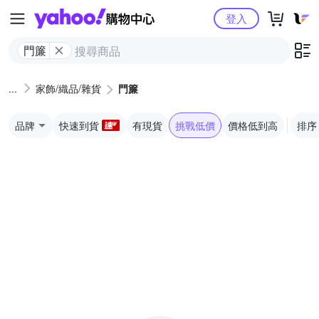
Yahoo購物中心
登入
門簾
家飾/織品/雜貨
門簾
品牌
快速到貨
有現貨
挑戰低價
價格低到高
排序