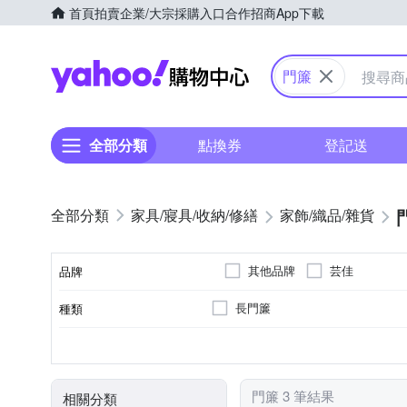
首頁
拍賣
企業/大宗採購入口
合作招商
App下載
Yahoo購物中心
門簾
全部分類
點換券
登記送
家具/寢具/收納/修繕
家飾/織品/雜貨
其他品牌
芸佳
品牌
長門簾
種類
品牌名稱
磁吸扣
防蚊
單開
用途功能
門簾 3 筆結果
相關分類