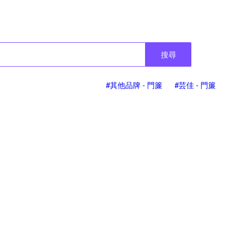
搜尋
#其他品牌 - 門簾
#芸佳 - 門簾