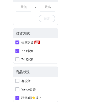
-
確定
取貨方式
快速到貨
7-11常溫
7-11冷凍
商品狀況
有現貨
Yahoo自營
評價4顆
以上