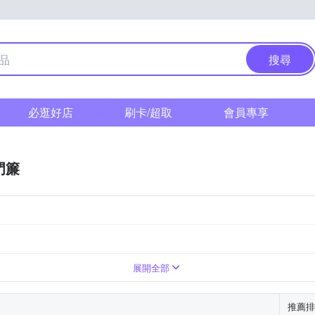
搜尋
必逛好店
刷卡/超取
會員專享
門簾
展開全部
推薦排