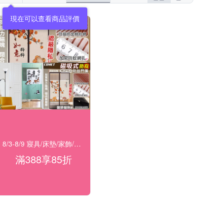
現在可以查看商品評價
8/3-8/9 寢具/床墊/家飾/開運 滿388享85折
滿388享85折