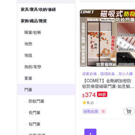
家具/寢具/收納/修繕
家飾/織品/雜貨
睡簾/蚊帳
地墊
地毯
抱枕/靠墊
居家必備，阻擋蚊蟲，安心入睡
窗簾
【COMET】金剛網加密防
蚊防偷窺磁吸門簾-如意貓
門簾
(靜音門簾 免打孔門簾 防蚊
374
86折
$
門簾 磁釦門簾 磁吸門簾/YJ
防蚊門簾
B009)
5
(
2
)
挑戰低價
券
長門簾
短門簾
1