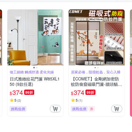
做工細緻 觸感舒適 柔化光線
居家必備，阻擋蚊蟲，安心入睡
日式雅緻紋花門簾 W85XL1
【COMET】金剛網加密防
50 (9款任選)
蚊防偷窺磁吸門簾-牆頭貓咪
(靜音門簾 免打孔門簾 防蚊
374
374
86折
86折
$
$
門簾 磁釦門簾 磁吸門簾/YJ
B008)
5
5
(
2
)
(
1
)
挑戰低價
挑戰低價
券