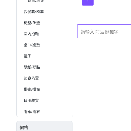
線簾/珠簾
沙發套/椅套
椅墊/坐墊
室內拖鞋
桌巾/桌墊
鏡子
壁紙/壁貼
節慶佈置
掛畫/掛布
日用雜貨
雨傘/雨衣
價格