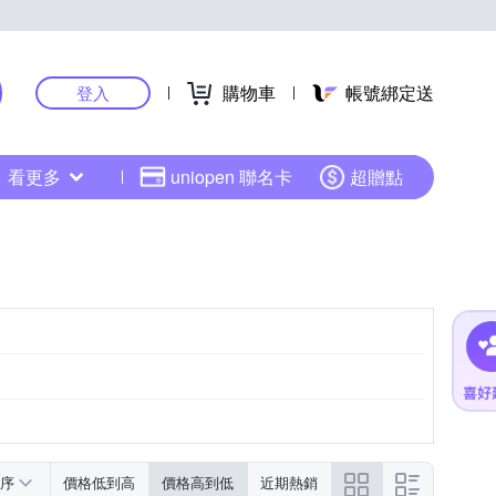
購物車
帳號綁定送
登入
看更多
uniopen 聯名卡
超贈點
序
價格低到高
價格高到低
近期熱銷