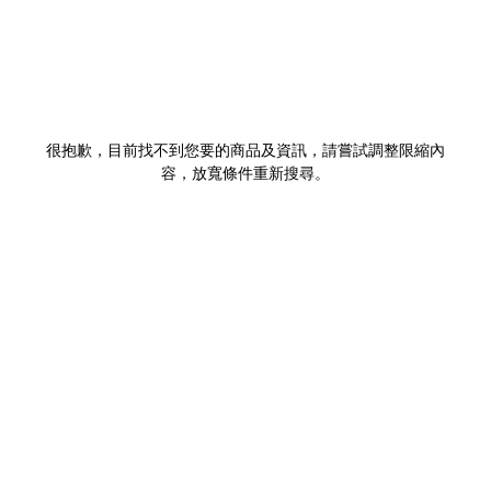
很抱歉，目前找不到您要的商品及資訊，請嘗試調整限縮內
容，放寬條件重新搜尋。