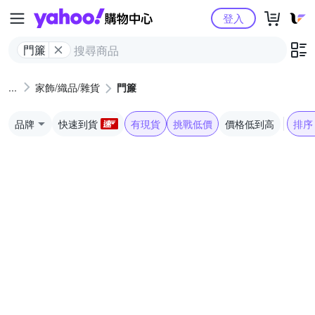
Yahoo購物中心
登入
門簾
家飾/織品/雜貨
門簾
品牌
快速到貨
有現貨
挑戰低價
價格低到高
排序