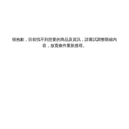
很抱歉，目前找不到您要的商品及資訊，請嘗試調整限縮內
容，放寬條件重新搜尋。