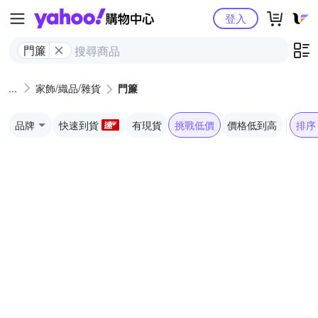
Yahoo購物中心
登入
門簾
家飾/織品/雜貨
門簾
品牌
快速到貨
有現貨
挑戰低價
價格低到高
排序