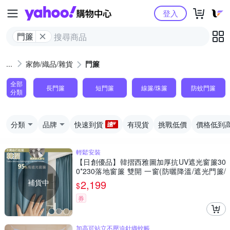
Yahoo購物中心
登入
門簾
家飾/織品/雜貨
門簾
全部
長門簾
短門簾
線簾/珠簾
防蚊門簾
分類
分類
品牌
快速到貨
有現貨
挑戰低價
價格低到
輕鬆安裝
【日創優品】韓摺西雅圖加厚抗UV遮光窗簾30
0*230落地窗簾 雙開 一窗(防曬降溫/遮光門簾/
窗簾/拉簾/客廳隔簾)
補貨中
2,199
$
券
加高可站立不壓迫針織蚊帳