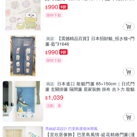
CM) 日本製*92220
990
$
9折
限時下殺
【震撼精品百貨】日本招財貓_招き猫~門
商店
簾-藍*31646
990
$
9折
限時下殺
日本進口 龍貓門簾 85×150cm｜日式門
商店
簾 玄關掛簾 隔間簾 居家裝飾 掛布 吉卜力 龍貓
門簾
1,039
$
活動
券
亮絲緹花設計,巴里島渡假休閒風
【宜欣居傢飾】巴里島風情-緹花精緻門簾(淺