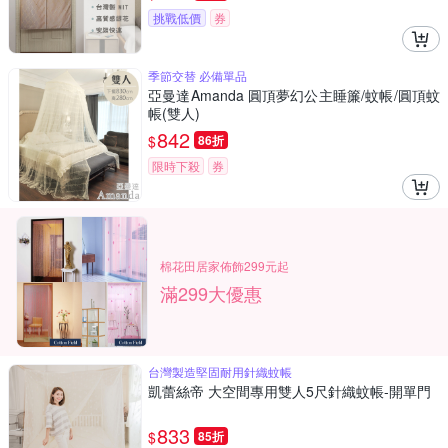
挑戰低價
券
季節交替 必備單品
亞曼達Amanda 圓頂夢幻公主睡簾/蚊帳/圓頂蚊
帳(雙人)
842
$
86折
限時下殺
券
棉花田居家佈飾299元起
滿299大優惠
台灣製造堅固耐用針織蚊帳
凱蕾絲帝 大空間專用雙人5尺針織蚊帳-開單門
833
$
85折