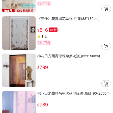
限時下殺
《芸佳》花舞繡花系列-門簾(88*180cm)
816
$
86折
4
(
2
)
限時下殺
棉花田凡爾賽珍珠線簾-粉紅(85x150cm)
799
$
棉花田米蘭時尚串珠落地線簾-粉紅(90x230cm)
789
$