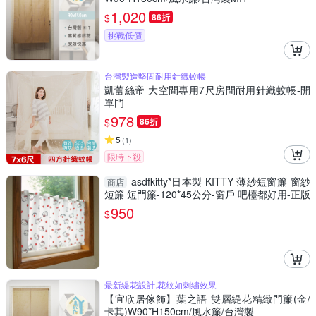
1,020
$
86折
挑戰低價
台灣製造堅固耐用針織蚊帳
凱蕾絲帝 大空間專用7尺房間耐用針織蚊帳-開
單門
978
$
86折
5
(
1
)
限時下殺
asdfkitty*日本製 KITTY 薄紗短窗簾 窗紗
商店
短簾 短門簾-120*45公分-窗戶 吧檯都好用-正版
950
$
最新緹花設計,花紋如刺繡效果
【宜欣居傢飾】葉之語-雙層緹花精緻門簾(金/
卡其)W90*H150cm/風水簾/台灣製