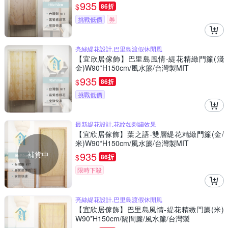
MIT
935
$
86折
挑戰低價
券
亮絲緹花設計,巴里島渡假休閒風
【宜欣居傢飾】巴里島風情-緹花精緻門簾(淺
金)W90*H150cm/風水簾/台灣製MIT
935
$
86折
挑戰低價
最新緹花設計,花紋如刺繡效果
【宜欣居傢飾】葉之語-雙層緹花精緻門簾(金/
米)W90*H150cm/風水簾/台灣製MIT
補貨中
935
$
86折
限時下殺
亮絲緹花設計,巴里島渡假休閒風
【宜欣居傢飾】巴里島風情-緹花精緻門簾(米)
W90*H150cm/隔間簾/風水簾/台灣製