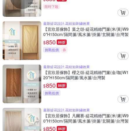
限時下殺
最新緹花設計,花紋如刺繡效果
【宜欣居傢飾】葉之頌-緹花精緻門簾(米/黃)W9
0*H150cm/隔間簾/風水簾/掛簾/玄關簾/台灣製
MIT
850
$
86折
挑戰低價
券
最新緹花設計,花紋如刺繡效果
【宜欣居傢飾】櫻之頌-緹花精緻門簾(金/咖)W1
20*H150cm/隔間簾/風水簾/台灣製
850
$
86折
挑戰低價
最新緹花設計,花紋如刺繡效果
【宜欣居傢飾】凡爾賽-緹花精緻門簾(米/膚)W9
0*H150cm/隔間簾/風水簾/掛簾/玄關簾/台灣製
MIT
850
$
86折