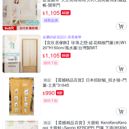
帳-開單門
1,105
$
85折
挑戰低價
金屬紗緹花設計,高貴奢華
【宜欣居傢飾】珍珠之戀-緹花精緻門簾(米)W1
20*H150cm/風水簾/台灣製MIT
1,105
$
86折
限時下殺
【震撼精品百貨】日本招財貓_招き猫~門
商店
簾-土黃*31645
990
$
9折
限時下殺
【震撼精品百貨】大眼蛙 KeroKeroKero
商店
ppi 大眼蛙~Sanrio KEROPPI 門簾 下雨(85X90