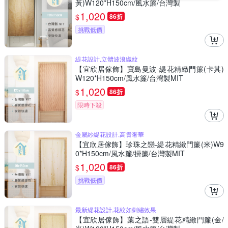
黃)W120*H150cm/風水簾/台灣製
1,020
$
86折
挑戰低價
緹花設計,立體波浪織紋
【宜欣居傢飾】寶島曼波-緹花精緻門簾(卡其)
W120*H150cm/風水簾/台灣製MIT
1,020
$
86折
限時下殺
金屬紗緹花設計,高貴奢華
【宜欣居傢飾】珍珠之戀-緹花精緻門簾(米)W9
0*H150cm/風水簾/掛簾/台灣製MIT
1,020
$
86折
挑戰低價
最新緹花設計,花紋如刺繡效果
【宜欣居傢飾】葉之語-雙層緹花精緻門簾(金/