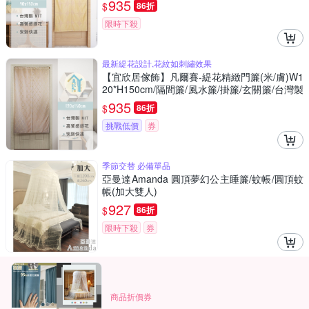
935
$
86折
限時下殺
最新緹花設計,花紋如刺繡效果
【宜欣居傢飾】凡爾賽-緹花精緻門簾(米/膚)W1
20*H150cm/隔間簾/風水簾/掛簾/玄關簾/台灣製
MIT
935
$
86折
挑戰低價
券
季節交替 必備單品
亞曼達Amanda 圓頂夢幻公主睡簾/蚊帳/圓頂蚊
帳(加大雙人)
927
$
86折
限時下殺
券
商品折價券