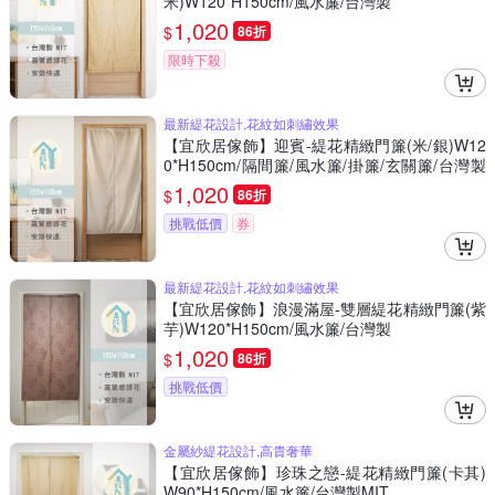
米)W120*H150cm/風水簾/台灣製
1,020
$
86折
限時下殺
最新緹花設計,花紋如刺繡效果
【宜欣居傢飾】迎賓-緹花精緻門簾(米/銀)W12
0*H150cm/隔間簾/風水簾/掛簾/玄關簾/台灣製
MIT
1,020
$
86折
挑戰低價
券
最新緹花設計,花紋如刺繡效果
【宜欣居傢飾】浪漫滿屋-雙層緹花精緻門簾(紫
芋)W120*H150cm/風水簾/台灣製
1,020
$
86折
挑戰低價
金屬紗緹花設計,高貴奢華
【宜欣居傢飾】珍珠之戀-緹花精緻門簾(卡其)
W90*H150cm/風水簾/台灣製MIT