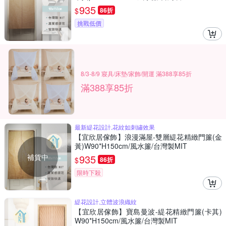
935
$
86折
挑戰低價
8/3-8/9 寢具/床墊/家飾/開運 滿388享85折
滿388享85折
最新緹花設計,花紋如刺繡效果
【宜欣居傢飾】浪漫滿屋-雙層緹花精緻門簾(金
黃)W90*H150cm/風水簾/台灣製MIT
補貨中
935
$
86折
限時下殺
緹花設計,立體波浪織紋
【宜欣居傢飾】寶島曼波-緹花精緻門簾(卡其)
W90*H150cm/風水簾/台灣製MIT