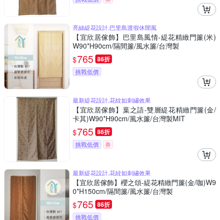
亮絲緹花設計,巴里島渡假休閒風
【宜欣居傢飾】巴里島風情-緹花精緻門簾(米)
W90*H90cm/隔間簾/風水簾/台灣製
765
$
86折
挑戰低價
最新緹花設計,花紋如刺繡效果
【宜欣居傢飾】葉之語-雙層緹花精緻門簾(金/
卡其)W90*H90cm/風水簾/台灣製MIT
765
$
86折
挑戰低價
券
最新緹花設計,花紋如刺繡效果
【宜欣居傢飾】櫻之頌-緹花精緻門簾(金/咖)W9
0*H150cm/隔間簾/風水簾/台灣製
765
$
86折
挑戰低價