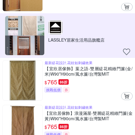
LASSLEY居家生活用品旗艦店
最新緹花設計,花紋如刺繡效果
【宜欣居傢飾】葉之語-雙層緹花精緻門簾(金/
米)W90*H90cm/風水簾/台灣製MIT
765
$
86折
挑戰低價
券
最新緹花設計,花紋如刺繡效果
【宜欣居傢飾】浪漫滿屋-雙層緹花精緻門簾(金
黃)W90*H90cm/風水簾/台灣製MIT
765
$
86折
挑戰低價
券