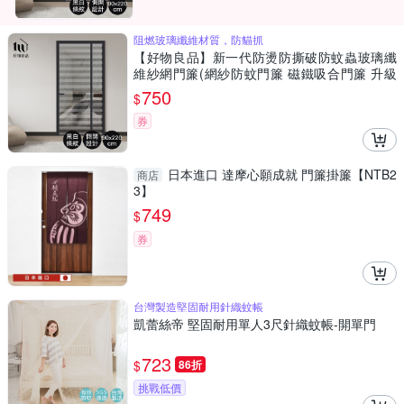
阻燃玻璃纖維材質，防貓抓
【好物良品】新一代防燙防撕破防蚊蟲玻璃纖
維紗網門簾(網紗防蚊門簾 磁鐵吸合門簾 升級
側開款)
750
$
券
日本進口 達摩心願成就 門簾掛簾【NTB2
商店
3】
749
$
券
台灣製造堅固耐用針織蚊帳
凱蕾絲帝 堅固耐用單人3尺針織蚊帳-開單門
723
$
86折
挑戰低價