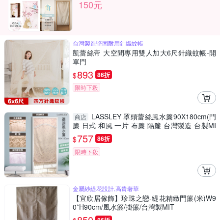
150元
台灣製造堅固耐用針織蚊帳
凱蕾絲帝 大空間專用雙人加大6尺針織蚊帳-開
單門
893
$
86折
限時下殺
LASSLEY 罩頭蕾絲風水簾90X180cm(門
商店
簾 日式 和風 一片 布簾 隔簾 台灣製造 台製MI
T)
757
$
86折
限時下殺
金屬紗緹花設計,高貴奢華
【宜欣居傢飾】珍珠之戀-緹花精緻門簾(米)W9
0*H90cm/風水簾/掛簾/台灣製MIT
850