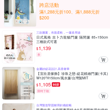
跨店活動
滿1,288元折100、滿1,888元折
$200
三款圖案，布面柔軟，一簾多用途
日式風格 吉卜力龍貓門簾 隔間簾 85×150cm
三種款式可選
1,139
$
券
金屬紗緹花設計,高貴奢華
【宜欣居傢飾】珍珠之戀-緹花精緻門簾(卡其)
W120*H150cm/風水簾/台灣製MIT
1,105
$
86折
限時下殺
台灣製造堅固耐用針織蚊帳
凱蕾絲帝 大空間專用特大9尺房間耐用針織蚊