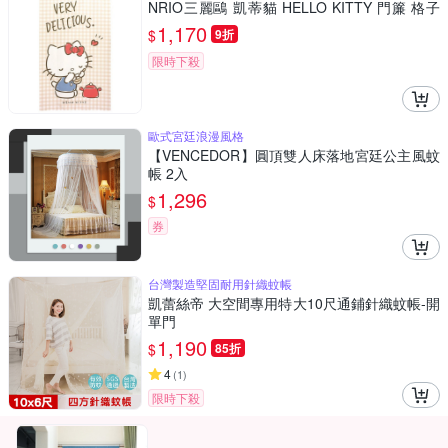
NRIO三麗鷗 凱蒂貓 HELLO KITTY 門簾 格子
(85X150CM)*91928
1,170
$
9折
限時下殺
歐式宮廷浪漫風格
【VENCEDOR】圓頂雙人床落地宮廷公主風蚊
帳 2入
1,296
$
券
台灣製造堅固耐用針織蚊帳
凱蕾絲帝 大空間專用特大10尺通鋪針織蚊帳-開
單門
1,190
$
85折
4
(
1
)
限時下殺