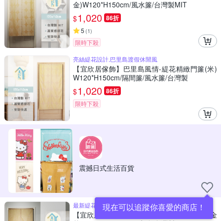
金)W120*H150cm/風水簾/台灣製MIT
1,020
$
86折
5
(
1
)
限時下殺
亮絲緹花設計,巴里島渡假休閒風
【宜欣居傢飾】巴里島風情-緹花精緻門簾(米)
W120*H150cm/隔間簾/風水簾/台灣製
1,020
$
86折
限時下殺
震撼日式生活百貨
最新緹花設計,花紋如刺繡效果
現在可以追蹤你喜愛的商店！
【宜欣居傢飾】浪漫滿屋-雙層緹花精緻門簾(金