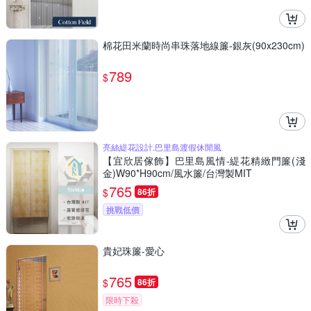
棉花田米蘭時尚串珠落地線簾-銀灰(90x230cm)
789
$
亮絲緹花設計,巴里島渡假休閒風
【宜欣居傢飾】巴里島風情-緹花精緻門簾(淺
金)W90*H90cm/風水簾/台灣製MIT
765
$
86折
挑戰低價
貴妃珠簾-愛心
765
$
86折
限時下殺