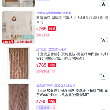
台灣製造堅固耐用針織蚊帳
凱蕾絲帝 堅固耐用單人加大3.5尺針織蚊帳-開
單門
765
$
85折
限時下殺
緹花設計,立體波浪織紋
【宜欣居傢飾】寶島曼波-緹花精緻門簾(卡其)
W90*H90cm/風水簾/台灣製MIT
765
$
86折
限時下殺
券
最新緹花設計,花紋如刺繡效果
【宜欣居傢飾】浪漫滿屋-雙層緹花精緻門簾(紫
芋)W90*H90cm/風水簾/台灣製MIT
765
$
86折
挑戰低價
券