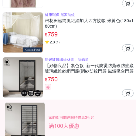
健康環保 居家防蚊
棉花田極簡風細網加大四方蚊帳-米黃色(180x1
80cm)
759
$
2.3
(
1
)
阻燃玻璃纖維材質，防貓抓
【好物良品】素色款_新一代防燙防撕破防蚊蟲
玻璃纖維紗網門簾(網紗防蚊門簾 磁鐵吸合門簾
升級側開款)
750
$
券
家飾衛浴開運限時優惠3折起
滿100大優惠