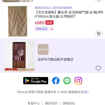
最新緹花設計,花紋如刺繡效果
【宜欣居傢飾】鬱金香-緹花精緻門簾(金/咖)W9
0*H90cm/風水簾/台灣製MIT
680
$
86折
挑戰低價
券
柒彩年代飾品配件旗艦店
Yahoo台灣電子商務 版權所有 © 2026 服務條款(
更新
)
客服中心
|
關於我們
|
購物須知