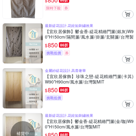
$
86折
限時下殺
券
最新緹花設計,花紋如刺繡效果
【宜欣居傢飾】鬱金香-緹花精緻門簾(銀灰)W9
0*H150cm/隔間簾/風水簾/掛簾/玄關簾/台灣製
MIT
850
$
86折
挑戰低價
券
金屬紗緹花設計,高貴奢華
【宜欣居傢飾】珍珠之戀-緹花精緻門簾(卡其)
W90*H90cm/風水簾/台灣製MIT
850
$
86折
挑戰低價
最新緹花設計,花紋如刺繡效果
【宜欣居傢飾】鬱金香-緹花精緻門簾(金/咖)W9
0*H150cm/風水簾/台灣製MIT
補貨中
850
$
86折