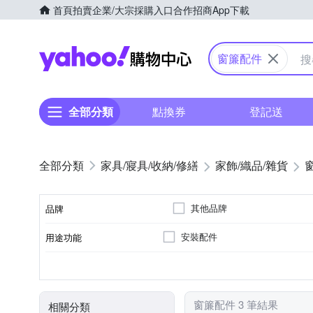
首頁
拍賣
企業/大宗採購入口
合作招商
App下載
Yahoo購物中心
窗簾配件
全部分類
點換券
登記送
家具/寢具/收納/修繕
家飾/織品/雜貨
其他品牌
品牌
安裝配件
用途功能
品牌名稱
掛勾
居家掛飾
種類
窗簾配件 3 筆結果
相關分類