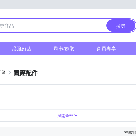
搜尋
必逛好店
刷卡/超取
會員專享
窗簾配件
窗簾
展開全部
推薦排