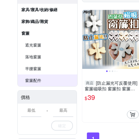
家具/寢具/收納/修繕
家飾/織品/雜貨
窗簾
遮光窗簾
落地窗簾
半腰窗簾
窗簾配件
[防止漏光可反覆使用]
商店
窗簾磁吸扣 窗簾扣 窗簾固
定扣
39
價格
$
-
確定
1