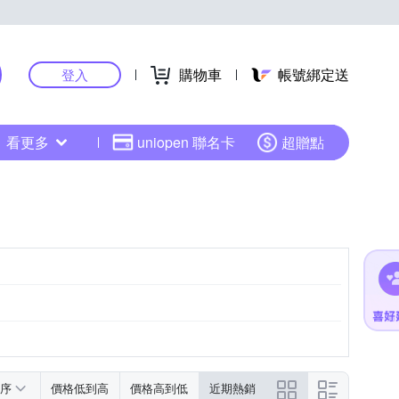
購物車
帳號綁定送
登入
看更多
uniopen 聯名卡
超贈點
序
價格低到高
價格高到低
近期熱銷