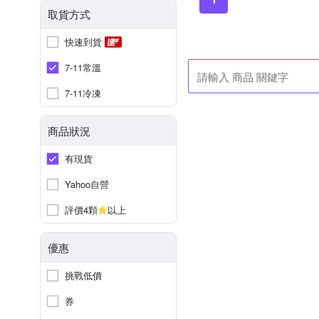
取貨方式
快速到貨
7-11常溫
7-11冷凍
商品狀況
有現貨
Yahoo自營
評價4顆
以上
優惠
挑戰低價
券