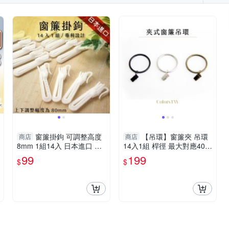
窗簾掛鉤 可調整高度
【吊環】窗簾夾 吊環
商店
商店
8mm 1組14入 日本進口 專
14入1組 桿徑 最大對應40m
利設計
m 配件 鱷魚夾 五金用品
99
199
$
$